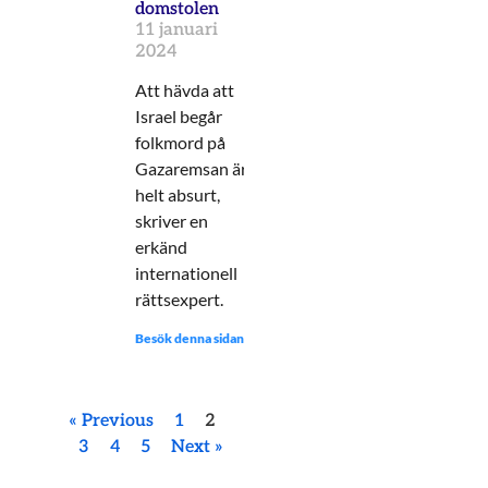
domstolen
11 januari
2024
Att hävda att
Israel begår
folkmord på
Gazaremsan är
helt absurt,
skriver en
erkänd
internationell
rättsexpert.
Besök denna sidan:
« Previous
1
2
3
4
5
Next »