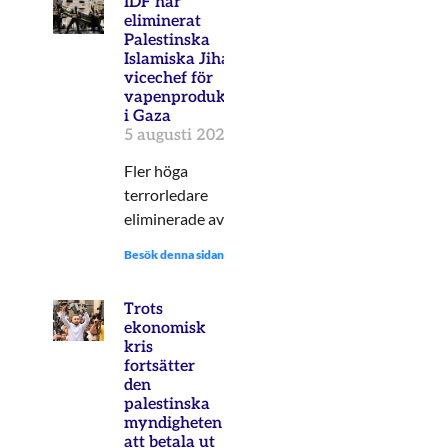
IDF har
eliminerat
Palestinska
Islamiska Jihad:s
vicechef för
vapenproduktion
i Gaza
5 augusti 2024
Fler höga
terrorledare
eliminerade av IDF.
Besök denna sidan:
Trots
ekonomisk
kris
fortsätter
den
palestinska
myndigheten
att betala ut