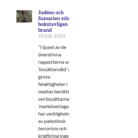
Judéen och
Samarien står
bokstavligen i
brand
10 juli 2024
”I ljuset av de
överdrivna
rapporterna om
’bosättarvåld’ och
grova
felaktigheter i
medias berättelser
om bosättarnas
’markövertagande’,
har verkligheten
av palestinsk
terrorism och
krigföring ingen