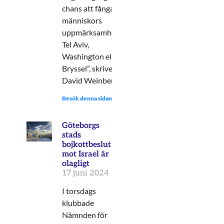
chans att fånga
människors
uppmärksamhet i
Tel Aviv,
Washington eller
Bryssel”, skriver
David Weinberg.
Besök denna sidan:
Göteborgs
stads
bojkottbeslut
mot Israel är
olagligt
17 juni 2024
I torsdags
klubbade
Nämnden för