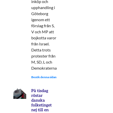
inköp och
upphandling i
Göteborg
igenom ett
förslag från S,
V och MP att
bojkotta varor
från Israel.
Detta trots
protester från
M, SD, L och
Demokraterna.
Besök denna sidan:
På tisdag
röstar
danska
folketinget
nej till en