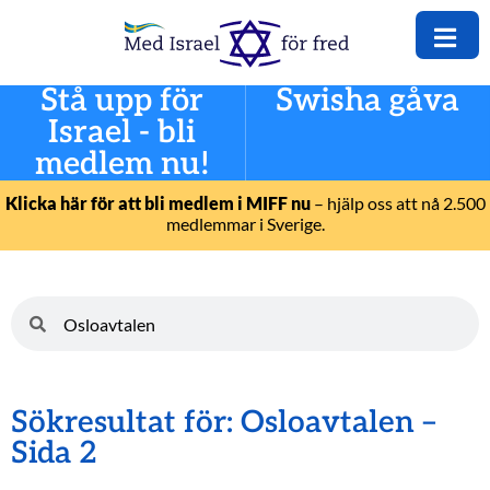
Stå upp för
Swisha gåva
Israel - bli
medlem nu!
Klicka här för att bli medlem i MIFF nu
– hjälp oss att nå 2.500
medlemmar i Sverige.
Sökresultat för: Osloavtalen –
Sida 2