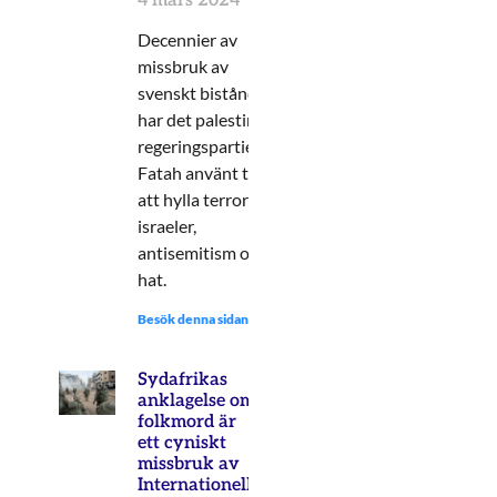
4 mars 2024
Decennier av
missbruk av
svenskt bistånd
har det palestinska
regeringspartiet
Fatah använt till
att hylla terror mot
israeler,
antisemitism och
hat.
Besök denna sidan:
Sydafrikas
anklagelse om
folkmord är
ett cyniskt
missbruk av
Internationella