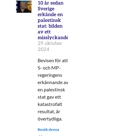
10 år sedan
Sverige
erkände en
palestinsk
stat: bilden
av ett
misslyckande
29 oktober
2024
Bevisen för att
S- och MP-
regeringens
erkännande av
en palestinsk
stat gav ett
katastrofalt
resultat, är
övertydliga.
Besök denna