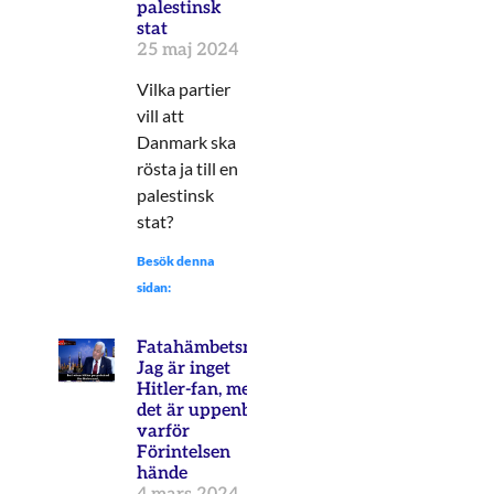
palestinsk
stat
25 maj 2024
Vilka partier
vill att
Danmark ska
rösta ja till en
palestinsk
stat?
Besök denna
sidan:
Fatahämbetsman:
Jag är inget
Hitler-fan, men
det är uppenbart
varför
Förintelsen
hände