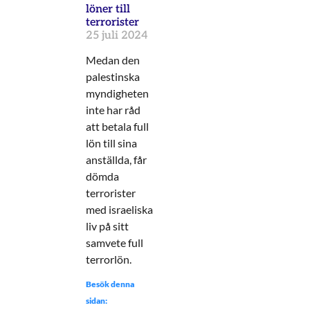
löner till
terrorister
25 juli 2024
Medan den
palestinska
myndigheten
inte har råd
att betala full
lön till sina
anställda, får
dömda
terrorister
med israeliska
liv på sitt
samvete full
terrorlön.
Besök denna
sidan: