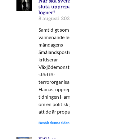
När ska svensk media
sluta upprepa Hamas
lögner?
8 augusti 2024
Samtidigt som den
välmenande ledaren i
måndagens
Smålandsposten tydligt
kritiserar
Växjödemonstrationens
stöd för
terrororganisationen
Hamas, upprepar
tidningen Hamas lögn
om en politisk gren och
att de är propalestinska.
Besök denna sidan: