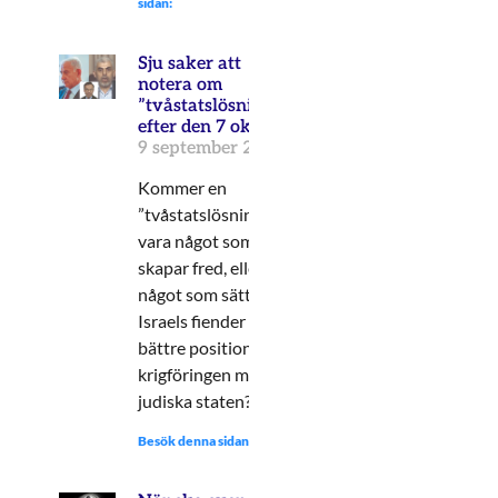
sidan:
Sju saker att
notera om
”tvåstatslösningen”
efter den 7 oktober
9 september 2024
Kommer en
”tvåstatslösning”
vara något som
skapar fred, eller
något som sätter
Israels fiender i en
bättre position i
krigföringen mot den
judiska staten?
Besök denna sidan: