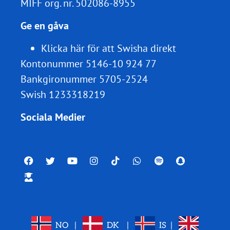
MIFF org. nr.
502086-8955
Ge en gåva
Klicka här för att Swisha direkt
Kontonummer 5146-10 924 77
Bankgironummer 5705-2524
Swish 1233318219
Sociala Medier
NO
|
DK
|
IS
|