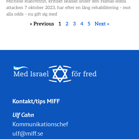
Michelle Rukovitzin, kritiskt skadad under den Hamas-ledda
attacken 7 oktober 2023, har efter en lång rehabilitering – mot
alla odds – nu gift sig med
« Previous
1
2
3
4
5
Next »
Kontakt/tips MIFF
Ulf Cahn
Kommunikationschef
ulf@miff.se