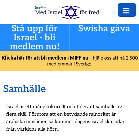
Stå upp för
Swisha gåva
Israel - bli
medlem nu!
Klicka här för att bli medlem i MIFF nu
– hjälp oss att nå 2.500
medlemmar i Sverige.
Samhälle
Israel är ett mångkulturellt och tolerant samhälle av
flera skäl. Förutom att en betydande minoritet är
arabiska muslimer, så kommer dagens israeliska judar
från världens alla hörn.