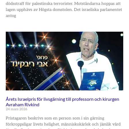
dödsstraff för palestinska terrorister. Motståndarna hoppas att
lagen upphävs av Högsta domstolen. Det israeliska parlamentet
antog
Årets Israelpris för livsgärning till professorn och kirurgen
Avraham Rivkind
24 mars 2026
Pristagaren beskrivs som en person som i sin gärning
förkroppsligar livets helighet, människokärlek och jämlik vård