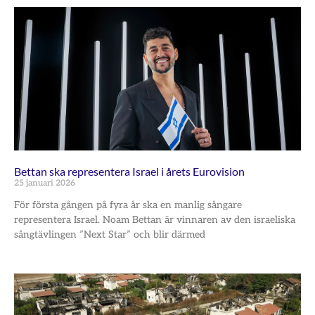
Bettan ska representera Israel i årets Eurovision
25 januari 2026
För första gången på fyra år ska en manlig sångare
representera Israel. Noam Bettan är vinnaren av den israeliska
sångtävlingen ”Next Star” och blir därmed