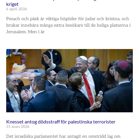
kriget
6 april 2026
Pesach och påsk är viktiga högtider för judar och kristna, och
brukar innebära många extra besökare till de heliga platserna i
Jerusalem. Men i år
Knesset antog dödsstraff för palestinska terrorister
31 mars 2026
Det israeliska parlamentet har antagit en omstridd lag om