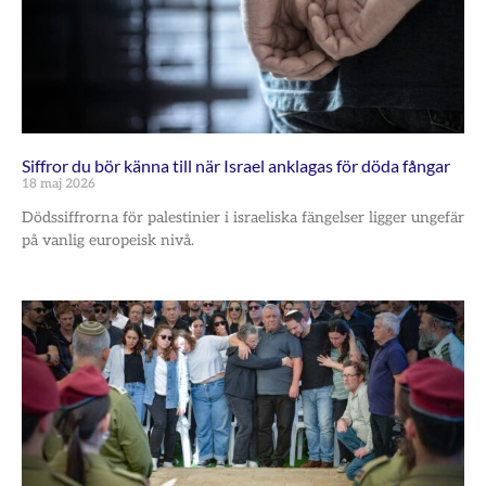
Siffror du bör känna till när Israel anklagas för döda fångar
18 maj 2026
Dödssiffrorna för palestinier i israeliska fängelser ligger ungefär
på vanlig europeisk nivå.