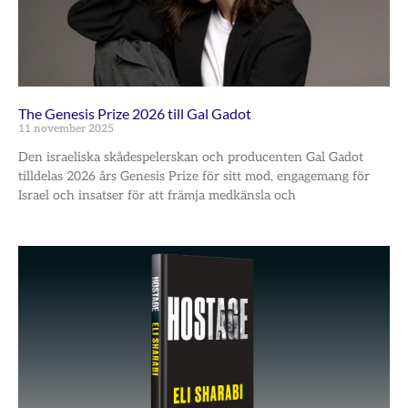
The Genesis Prize 2026 till Gal Gadot
11 november 2025
Den israeliska skådespelerskan och producenten Gal Gadot
tilldelas 2026 års Genesis Prize för sitt mod, engagemang för
Israel och insatser för att främja medkänsla och