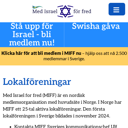
Stå upp för
Swisha gåva
Israel - bli
medlem nu!
Klicka här för att bli medlem i MIFF nu
– hjälp oss att nå 2.500
medlemmar i Sverige.
Lokalföreningar
Med Israel for fred (MIFF) är en nordisk
medlemsorganisation med huvudsäte i Norge. I Norge har
MIFF ett 25-tal aktiva lokalföreningar. Den första
lokalföreningen i Sverige bildades i november 2024.
Kontakta MIFF Sveriges kommunikationschef Ulf