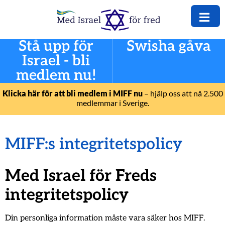
Stå upp för
Swisha gåva
Israel - bli
medlem nu!
Klicka här för att bli medlem i MIFF nu
– hjälp oss att nå 2.500
medlemmar i Sverige.
MIFF:s integritetspolicy
Med Israel för Freds
integritetspolicy
Din personliga information måste vara säker hos MIFF.