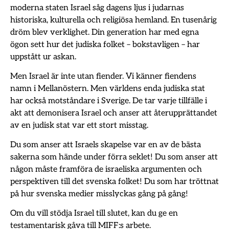
moderna staten Israel såg dagens ljus i judarnas
historiska, kulturella och religiösa hemland. En tusenårig
dröm blev verklighet. Din generation har med egna
ögon sett hur det judiska folket – bokstavligen – har
uppstått ur askan.
Men Israel är inte utan fiender. Vi känner fiendens
namn i Mellanöstern. Men världens enda judiska stat
har också motståndare i Sverige. De tar varje tillfälle i
akt att demonisera Israel och anser att återupprättandet
av en judisk stat var ett stort misstag.
Du som anser att Israels skapelse var en av de bästa
sakerna som hände under förra seklet! Du som anser att
någon måste framföra de israeliska argumenten och
perspektiven till det svenska folket! Du som har tröttnat
på hur svenska medier misslyckas gång på gång!
Om du vill stödja Israel till slutet, kan du ge en
testamentarisk gåva till MIFF:s arbete.