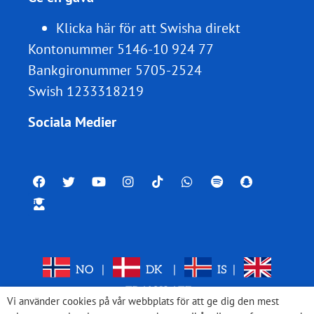
Klicka här för att Swisha direkt
Kontonummer 5146-10 924 77
Bankgironummer 5705-2524
Swish 1233318219
Sociala Medier
NO
|
DK
|
IS
|
TRANSLATE
Vi använder cookies på vår webbplats för att ge dig den mest