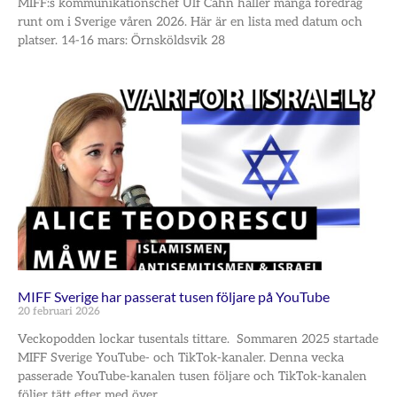
MIFF:s kommunikationschef Ulf Cahn håller många föredrag
runt om i Sverige våren 2026. Här är en lista med datum och
platser. 14-16 mars: Örnsköldsvik 28
MIFF Sverige har passerat tusen följare på YouTube
20 februari 2026
Veckopodden lockar tusentals tittare. Sommaren 2025 startade
MIFF Sverige YouTube- och TikTok-kanaler. Denna vecka
passerade YouTube-kanalen tusen följare och TikTok-kanalen
följer tätt efter med över