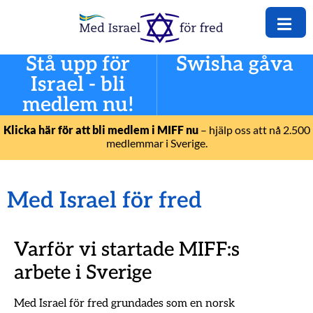
Stå upp för
Swisha gåva
Israel - bli
medlem nu!
Klicka här för att bli medlem i MIFF nu
– hjälp oss att nå 2.500
medlemmar i Sverige.
Med Israel för fred
Varför vi startade MIFF:s
arbete i Sverige
Med Israel för fred grundades som en norsk