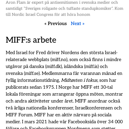
Aron Flam är expert på antisemitismen i svenska medier och
samtidigt ”Sveriges roligaste och tuffaste standupkomiker”. Kom
till Nordic Israel Congress för att höra honom
« Previous
Next »
MIFF:s arbete
Med Israel for Fred driver Nordens den största Israel-
relaterade webbplats (miff.no), som också finns i mindre
utgåvor på danska (miff.dk), isländska (miff.is) och
svenska (miff.se). Medlemmarna får varannan månad en
fyllig informationstidning,
Midtøsten i fokus
, som har
publicerats sedan 1975. I Norge har MIFF ett 30-tal
lokala föreningar som arrangerar öppna möten, montrar
och andra aktiviteter under året. MIFF anordnar också
två årliga nationella konferenser, Israelkonferensen och
MIFF Forum. MIFF har en aktiv närvaro på sociala
medier. I mars 2021 hade vår Facebooksida över 34 000
följare och Facebookgruppen Nordmenn som støtter