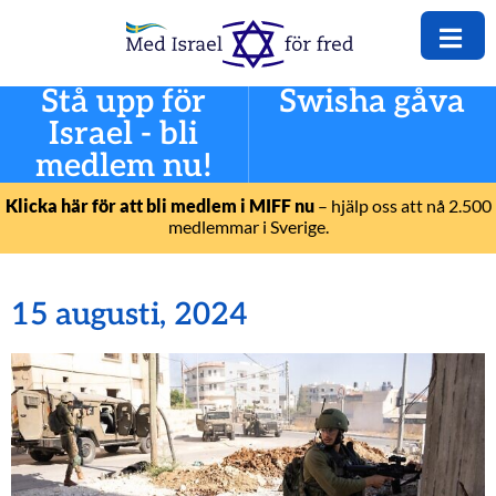
Stå upp för
Swisha gåva
Israel - bli
medlem nu!
Klicka här för att bli medlem i MIFF nu
– hjälp oss att nå 2.500
medlemmar i Sverige.
15 augusti, 2024