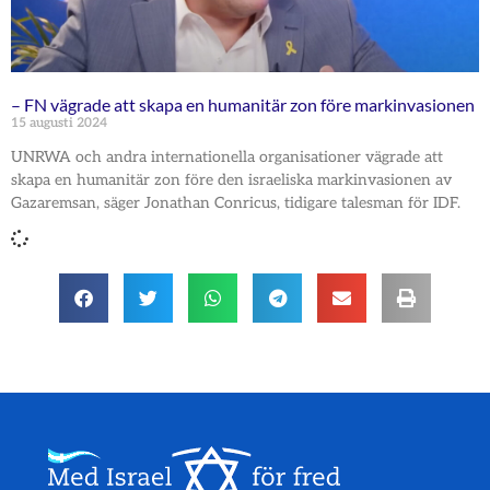
– FN vägrade att skapa en humanitär zon före markinvasionen
15 augusti 2024
UNRWA och andra internationella organisationer vägrade att
skapa en humanitär zon före den israeliska markinvasionen av
Gazaremsan, säger Jonathan Conricus, tidigare talesman för IDF.