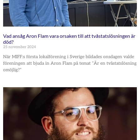
Vad ansåg Aron Flam vara orsaken till att tvåstatslösningen är
död?
25 november 2024
När MIFF:s första lokalförening i Sverige bildades onsdagen valde
föreningen att bjuda in Aron Flam på temat ”Är en tvåstatslösning
omöjlig?”