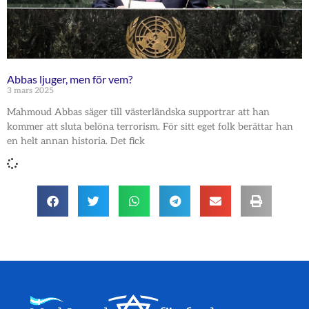
Abbas ljuger, men för vem?
3 mars 2025
Mahmoud Abbas säger till västerländska supportrar att han
kommer att sluta belöna terrorism. För sitt eget folk berättar han
en helt annan historia. Det fick