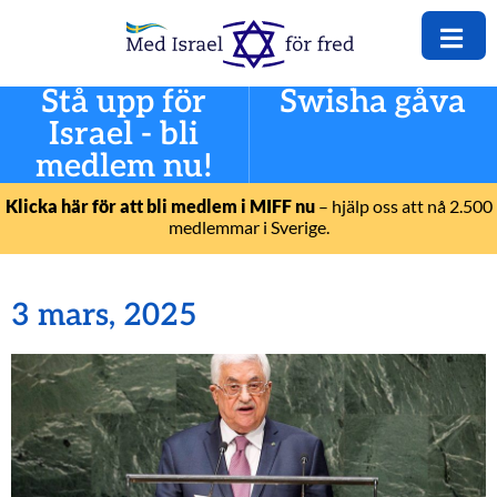
Stå upp för
Swisha gåva
Israel - bli
medlem nu!
Klicka här för att bli medlem i MIFF nu
– hjälp oss att nå 2.500
medlemmar i Sverige.
3 mars, 2025