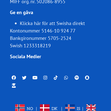
MIFF org. nr.
502086-8955
Ge en gåva
Klicka här för att Swisha direkt
Kontonummer 5146-10 924 77
Bankgironummer 5705-2524
Swish 1233318219
Sociala Medier
NO
|
DK
|
IS
|