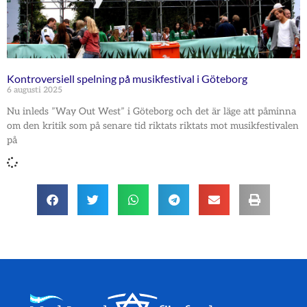
Kontroversiell spelning på musikfestival i Göteborg
6 augusti 2025
Nu inleds ”Way Out West” i Göteborg och det är läge att påminna
om den kritik som på senare tid riktats riktats mot musikfestivalen
på