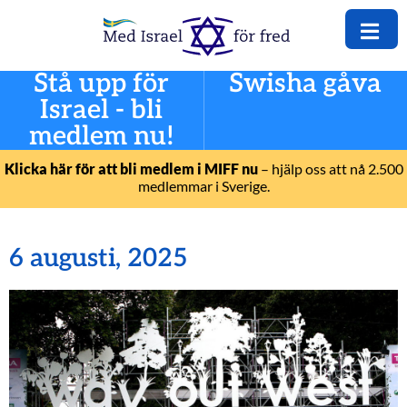
Stå upp för
Swisha gåva
Israel - bli
medlem nu!
Klicka här för att bli medlem i MIFF nu
– hjälp oss att nå 2.500
medlemmar i Sverige.
6 augusti, 2025