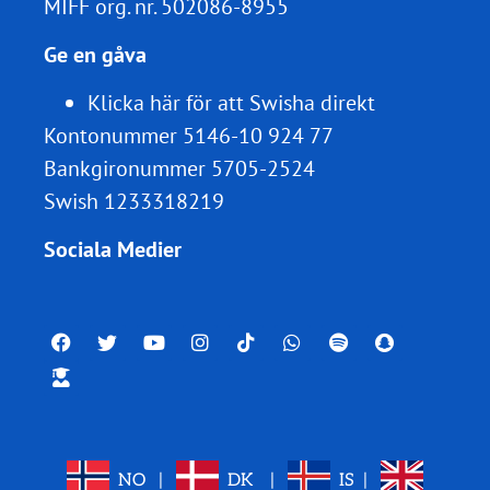
MIFF org. nr.
502086-8955
Ge en gåva
Klicka här för att Swisha direkt
Kontonummer 5146-10 924 77
Bankgironummer 5705-2524
Swish 1233318219
Sociala Medier
NO
|
DK
|
IS
|