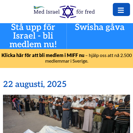
Stå upp för
Swisha gåva
Israel - bli
medlem nu!
Klicka här för att bli medlem i MIFF nu
– hjälp oss att nå 2.500
medlemmar i Sverige.
22 augusti, 2025