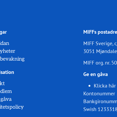
gar
MIFFs postadre
MIFF Sverige, c
idan
3051 Mjøndale
nyheter
bevakning
MIFF org. nr.
50
sation
Ge en gåva
kt
Klicka här
edlem
Kontonummer 
 gåva
Bankgironumm
itetspolicy
Swish 123331