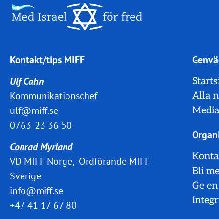
Kontakt/tips MIFF
Genvä
Ulf Cahn
Starts
Kommunikationschef
Alla 
ulf@miff.se
Media
0763-23 36 50
Organi
Conrad Myrland
Konta
VD MIFF Norge, Ordförande MIFF
Bli m
Sverige
Ge en
info@miff.se
Integr
+47 41 17 67 80