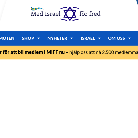
MÖTEN
SHOP
NYHETER
ISRAEL
OM OSS
r för att bli medlem i MIFF nu
– hjälp oss att nå 2.500 medlemmar