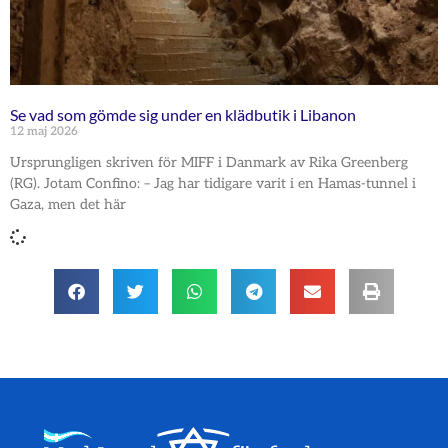
Se vad som gömde sig under en klädbutik i Libanon
12 maj 2026
Ursprungligen skriven för MIFF i Danmark av Rika Greenberg
(RG). Jotam Confino: – Jag har tidigare varit i en Hamas-tunnel i
Gaza, men det här