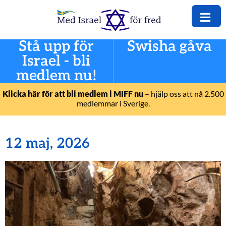
Stå upp för
Swisha gåva
Israel - bli
medlem nu!
Klicka här för att bli medlem i MIFF nu
– hjälp oss att nå 2.500
medlemmar i Sverige.
12 maj, 2026