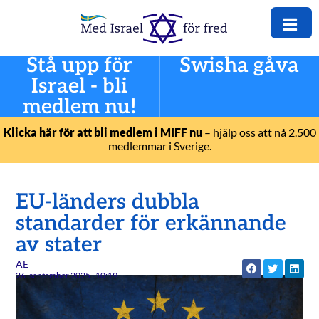
Stå upp för
Swisha gåva
Israel - bli
medlem nu!
Klicka här för att bli medlem i MIFF nu
– hjälp oss att nå 2.500
medlemmar i Sverige.
EU-länders dubbla
standarder för erkännande
av stater
AE
26. september 2025
10:19