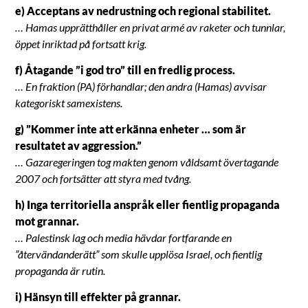
e) Acceptans av nedrustning och regional stabilitet.
… Hamas upprätthåller en privat armé av raketer och tunnlar,
öppet inriktad på fortsatt krig.
f) Åtagande ”i god tro” till en fredlig process.
… En fraktion (PA) förhandlar; den andra (Hamas) avvisar
kategoriskt samexistens.
g) ”Kommer inte att erkänna enheter … som är
resultatet av aggression.”
… Gazaregeringen tog makten genom våldsamt övertagande
2007 och fortsätter att styra med tvång.
h) Inga territoriella anspråk eller fientlig propaganda
mot grannar.
… Palestinsk lag och media hävdar fortfarande en
”återvändanderätt” som skulle upplösa Israel, och fientlig
propaganda är rutin.
i) Hänsyn till effekter på grannar.