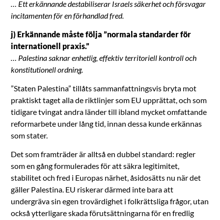
… Ett erkännande destabiliserar Israels säkerhet och försvagar
incitamenten för en förhandlad fred.
j) Erkännande måste följa ”normala standarder för
internationell praxis.”
… Palestina saknar enhetlig, effektiv territoriell kontroll och
konstitutionell ordning.
”Staten Palestina” tillåts sammanfattningsvis bryta mot
praktiskt taget alla de riktlinjer som EU upprättat, och som
tidigare tvingat andra länder till ibland mycket omfattande
reformarbete under lång tid, innan dessa kunde erkännas
som stater.
Det som framträder är alltså en dubbel standard: regler
som en gång formulerades för att säkra legitimitet,
stabilitet och fred i Europas närhet, åsidosätts nu när det
gäller Palestina. EU riskerar därmed inte bara att
undergräva sin egen trovärdighet i folkrättsliga frågor, utan
också ytterligare skada förutsättningarna för en fredlig