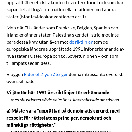
upprätthåller effektiv kontroll över territoriet och som har
kapacitet att ingå internationella relationer med andra
stater (Montevideokonventionen art.1).
Men när EU-länder som Frankrike, Belgien, Spanien och
Irland erkänner staten Palestina sker det i strid mot inte
bara dessa krav, utan även mot
de riktlinjer
som de
europeiska länderna upprättade 1991 inför erkännande av
nya stater i Östeuropa och f.d. Sovjetunionen – och som
tillämpats sedan dess.
Bloggen
Elder of Ziyon återger
denna intressanta översikt
över skillnader:
Vi jämför här 1991 års riktlinjer för erkännande
… med situationen på de palestinsk-kontrollerade områdena
a) Måste vara ”upprättad på demokratisk grund, med
respekt för rättsstatens principer, demokrati och
mänskliga rättigheter.”
… Inga nationella val på de palestinska områdena sedan