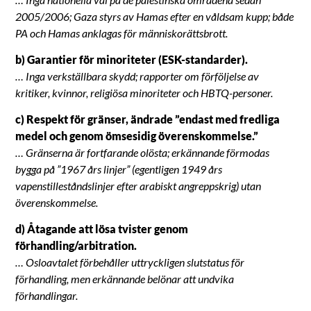
2005/2006; Gaza styrs av Hamas efter en våldsam kupp; både
PA och Hamas anklagas för människorättsbrott.
b) Garantier för minoriteter (ESK-standarder).
… Inga verkställbara skydd; rapporter om förföljelse av
kritiker, kvinnor, religiösa minoriteter och HBTQ-personer.
c) Respekt för gränser, ändrade ”endast med fredliga
medel och genom ömsesidig överenskommelse.”
… Gränserna är fortfarande olösta; erkännande förmodas
bygga på ”1967 års linjer” (egentligen 1949 års
vapenstilleståndslinjer efter arabiskt angreppskrig) utan
överenskommelse.
d) Åtagande att lösa tvister genom
förhandling/arbitration.
… Osloavtalet förbehåller uttryckligen slutstatus för
förhandling, men erkännande belönar att undvika
förhandlingar.