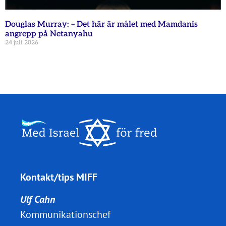
Douglas Murray: – Det här är målet med Mamdanis
angrepp på Netanyahu
24 juli 2026
Kontakt/tips MIFF
Ulf Cahn
Kommunikationschef