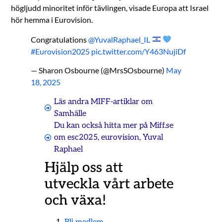
högljudd minoritet inför tävlingen, visade Europa att Israel
hör hemma i Eurovision.
Congratulations
@YuvalRaphael_IL
#Eurovision2025
pic.twitter.com/Y463NujiDf
— Sharon Osbourne (@MrsSOsbourne)
May
18, 2025
Läs andra MIFF-artiklar om
Samhälle
Du kan också hitta mer på Miff.se
om
esc2025
,
eurovision
,
Yuval
Raphael
Hjälp oss att
utveckla vårt arbete
och växa!