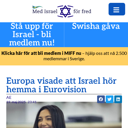
Stå upp för
Swisha gåva
Israel - bli
medlem nu!
Klicka här för att bli medlem i MIFF nu
– hjälp oss att nå 2.500
medlemmar i Sverige.
Europa visade att Israel hör
hemma i Eurovision
AE
19. maj 2025
23:41