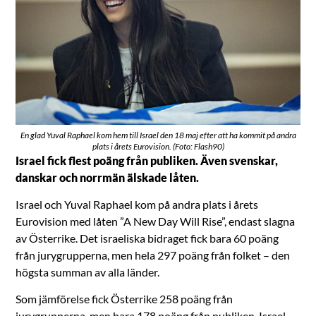
En glad Yuval Raphael kom hem till Israel den 18 maj efter att ha kommit på andra
plats i årets Eurovision. (Foto: Flash90)
Israel fick flest poäng från publiken. Även svenskar,
danskar och norrmän älskade låten.
Israel och Yuval Raphael kom på andra plats i årets
Eurovision med låten ”A New Day Will Rise”, endast slagna
av Österrike. Det israeliska bidraget fick bara 60 poäng
från jurygrupperna, men hela 297 poäng från folket – den
högsta summan av alla länder.
Som jämförelse fick Österrike 258 poäng från
jurygrupperna, men bara 178 poäng från publiken. Israel