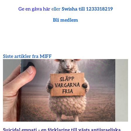
Ge en gåva här
eller
Swisha till 1233318219
Bli medlem
Siste artikler fra MIFF
Suicidal empati – en förklaring till västs antiisraeliska