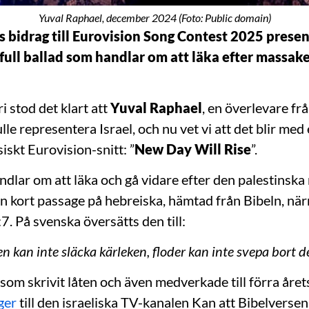
Yuval Raphael, december 2024 (Foto: Public domain)
ls bidrag till Eurovision Song Contest 2025 presen
tfull ballad som handlar om att läka efter massak
i stod det klart att
Yuval Raphael
, en överlevare fr
ulle representera Israel, och nu vet vi att det blir med
siskt Eurovision-snitt: ”
New Day Will Rise
”.
ndlar om att läka och gå vidare efter den palestinsk
en kort passage på hebreiska, hämtad från Bibeln, n
. På svenska översätts den till:
n kan inte släcka kärleken,
floder kan inte svepa bort d
, som skrivit låten och även medverkade till förra året
ger
till den israeliska TV-kanalen Kan att Bibelversen