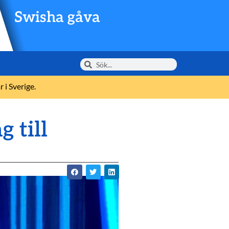
Swisha gåva
 i Sverige.
 till