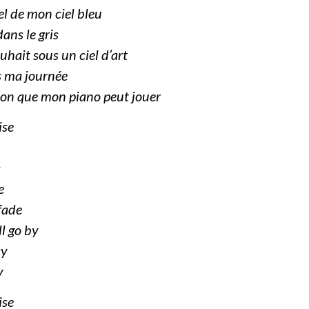
iel de mon ciel bleu
ans le gris
uhait sous un ciel d’art
 ma journée
son que mon piano peut jouer
ise
s
e
fade
ll go by
ay
y
ise