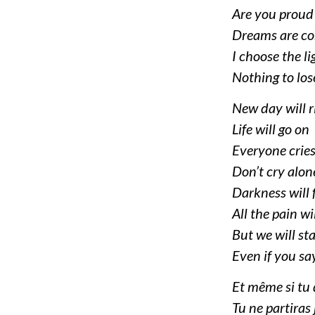
Are you proud
Dreams are co
I choose the li
Nothing to lose
New day will r
Life will go on
Everyone crie
Don’t cry alon
Darkness will 
All the pain wi
But we will st
Even if you s
Et même si tu 
Tu ne partiras