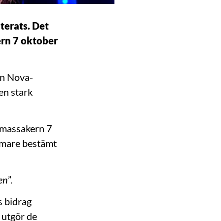
terats. Det
ern 7 oktober
ån Nova-
 en stark
a massakern 7
ärmare bestämt
en
”.
s bidrag
 utgör de