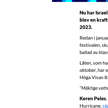
Nu har Israe
blev en kraf
2023.
Redan i januar
festivalen, sk
ballad av klas
Låten, som ha
oktober, har 
Höga Visan 8:7
”
Mäktiga vatte
Keren Peles
Hurricane,
sä