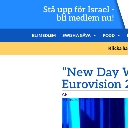
Stå upp för Israel -
bli medlem nu!
BLI MEDLEM
SWISHA GÅVA
PODD
Klicka hä
”New Day Wil
Eurovision 
AE
10. mars 2025
00:16