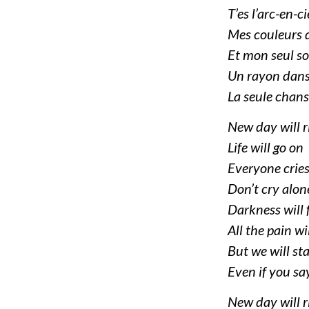
T’es l’arc-en-c
Mes couleurs d
Et mon seul so
Un rayon dans
La seule chan
New day will r
Life will go on
Everyone crie
Don’t cry alon
Darkness will 
All the pain wi
But we will st
Even if you sa
New day will r