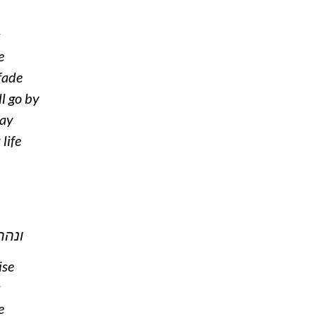
s
e
fade
ll go by
tay
life
ונהר
ise
s
e