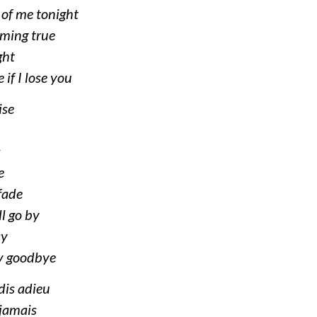
 of me tonight
ming true
ght
 if I lose you
ise
s
e
fade
ll go by
ay
ay goodbye
dis adieu
 jamais