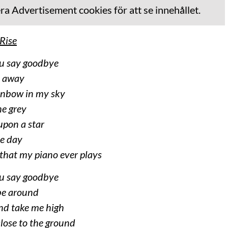
era
Advertisement
cookies för att se innehållet.
Rise
ou say goodbye
o away
ainbow in my sky
he grey
upon a star
he day
that my piano ever plays
ou say goodbye
 be around
and take me high
lose to the ground