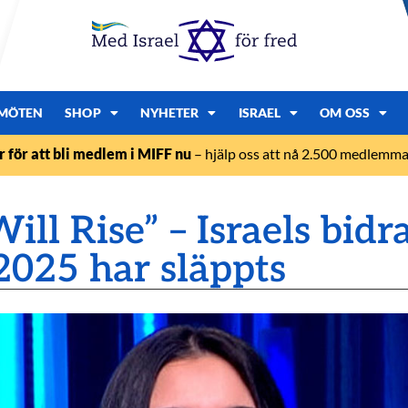
MÖTEN
SHOP
NYHETER
ISRAEL
OM OSS
r för att bli medlem i MIFF nu
– hjälp oss att nå 2.500 medlemmar
l Rise” – Israels bidrag
2025 har släppts