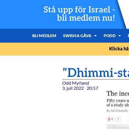
Stå upp för Israel -
bli medlem nu!
BLI MEDLEM
SWISHA GÅVA
PODD
Klicka hä
”Dhimmi-stat
Odd Myrland
3. juli 2022
20:57