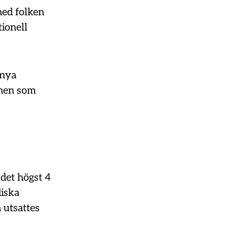
med folken
ionell
 nya
smen som
 det högst 4
diska
 utsattes