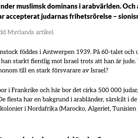
nder muslimsk dominans i arabvärlden. Och
ar accepterat judarnas frihetsrörelse – sioni
dd Myrlands artikel
.
stock föddes i Antwerpen 1939. På 60-talet och u
 han starkt fientlig mot Israel trots att han är jude.
onom till en stark försvarare av Israel?
r i Frankrike och här bor det cirka 500 000 judar,
e flesta har en bakgrund i arabländer, särskilt i d
kolonier i Nordafrika (Marocko, Algeriet, Tunisien