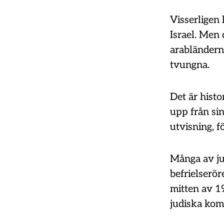
Visserligen 
Israel. Men 
arabländerna
tvungna.
Det är histo
upp från si
utvisning, f
Många av jud
befrielserör
mitten av 1
judiska kom