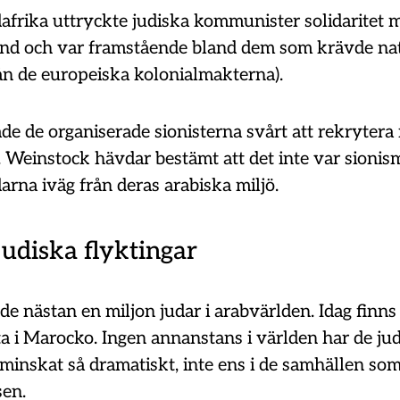
afrika uttryckte judiska kommunister solidaritet 
and och var framstående bland dem som krävde nat
rån de europeiska kolonialmakterna).
de de organiserade sionisterna svårt att rekrytera
Weinstock hävdar bestämt att det inte var sioni
arna iväg från deras arabiska miljö.
judiska flyktingar
e nästan en miljon judar i arabvärlden. Idag finns
ta i Marocko. Ingen annanstans i världen har de ju
minskat så dramatiskt, inte ens i de samhällen som
sen.