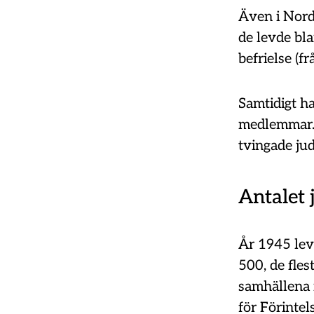
Även i Nord
de levde bl
befrielse (f
Samtidigt ha
medlemmar. 
tvingade jud
Antalet 
År 1945 levd
500, de fles
samhällena 
för Förintel