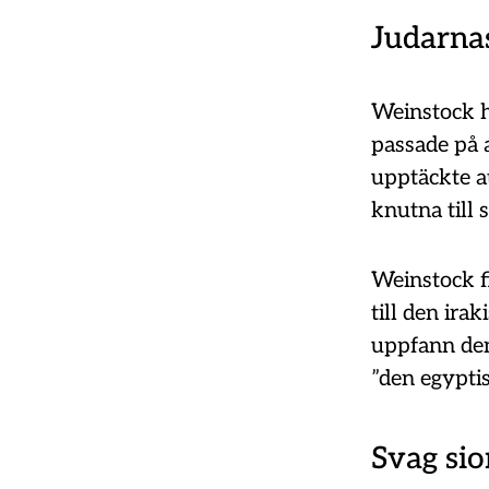
Judarnas
Weinstock ha
passade på a
upptäckte at
knutna till 
Weinstock fi
till den ira
uppfann den
”den egyptis
Svag sio