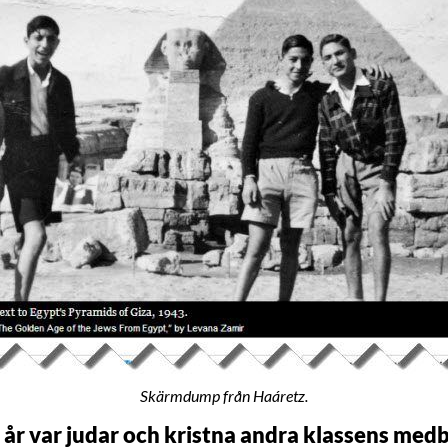
Skärmdump från Haáretz.
n år var judar och kristna andra klassens med