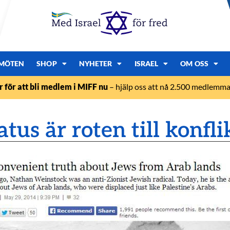
MÖTEN
SHOP
NYHETER
ISRAEL
OM OSS
r för att bli medlem i MIFF nu
– hjälp oss att nå 2.500 medlemmar
us är roten till konfli