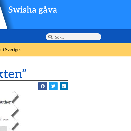
Swisha gåva
 i Sverige.
kten”