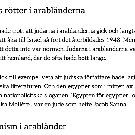
 rötter i arabländerna
de trott att judarna i arabländerna gick och längt
tt åka till Israel så fort det återbildades 1948. Me
t detta inte var normen. Judarna i arabländerna va
sitt hemland, där de ofta hade bott länge.
ck till exempel veta att judiska författare hade la
kiska litteraturen. Och den egyptier som i mitten av
 nationalistiska sloganen ”Egypten för egyptier” 
ka Molière”, var en jude som hette Jacob Sanna.
nism i arabländer