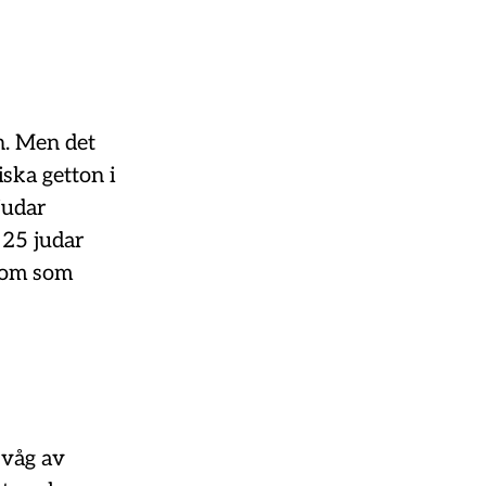
en. Men det
iska getton i
judar
 25 judar
grom som
 våg av