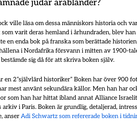
lämnade judar arabländer?
ck ville läsa om dessa människors historia och var
 som varit deras hemland i århundraden, blev han
nte en enda bok på franska som berättade historie
hällena i Nordafrika försvann i mitten av 1900-tal
bestämde sig då för att skriva boken själv.
 en 2”självlärd historiker” Boken har över 900 fot
ar mest använt sekundära källor. Men han har oc
or som han har hittat ibland annat Alliance Israeli
 arkiv i Paris. Boken är grundlig, detaljerad, intres
, anser
Adi Schwartz som refererade boken i tidn