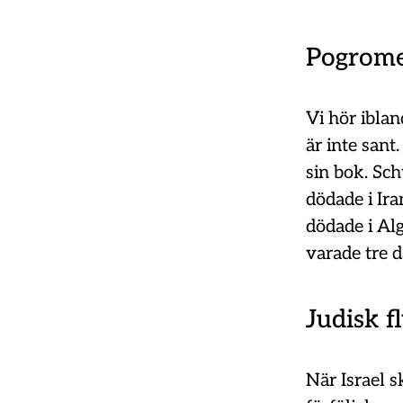
Pogrome
Vi hör iblan
är inte sant
sin bok. Sc
dödade i Ir
dödade i Al
varade tre d
Judisk f
När Israel 