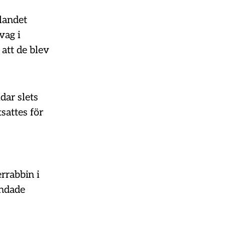
 landet
vag i
 att de blev
dar slets
attes för
rrabbin i
undade