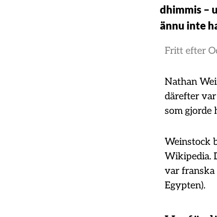
dhimmis – u
ännu inte h
Fritt efter
O
Nathan Wein
därefter var
som gjorde h
Weinstock bo
Wikipedia. D
var franska 
Egypten).