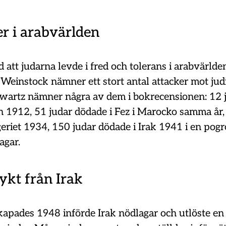
r i arabvärlden
d att judarna levde i fred och tolerans i arabvärld
. Weinstock nämner ett stort antal attacker mot jud
hwartz nämner några av dem i bokrecensionen: 12 
an 1912, 51 judar dödade i Fez i Marocko samma år,
geriet 1934, 150 judar dödade i Irak 1941 i en po
agar.
lykt från Irak
skapades 1948 införde Irak nödlagar och utlöste en