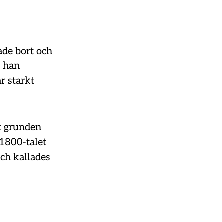
ade bort och
n han
r starkt
gt grunden
 1800-talet
och kallades