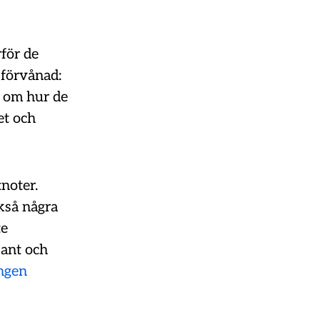
för de
 förvånad:
n om hur de
et och
noter.
kså några
te
sant och
ingen