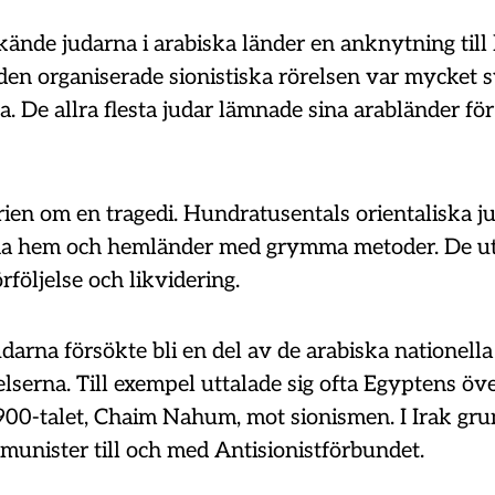
kände judarna i arabiska länder en anknytning till
den organiserade sionistiska rörelsen var mycket s
. De allra flesta judar lämnade sina arabländer för
rien om en tragedi. Hundratusentals orientaliska ju
na hem och hemländer med grymma metoder. De uts
örföljelse och likvidering.
arna försökte bli en del av de arabiska nationella
elserna. Till exempel uttalade sig ofta Egyptens öve
900-talet, Chaim Nahum, mot sionismen. I Irak gr
munister till och med Antisionistförbundet.