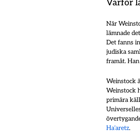
Varför 
När Weinsto
lämnade det
Det fanns i
judiska sam
framåt. Han 
Weinstock är
Weinstock h
primära käll
Universelles
övertygande
Ha’aretz
.