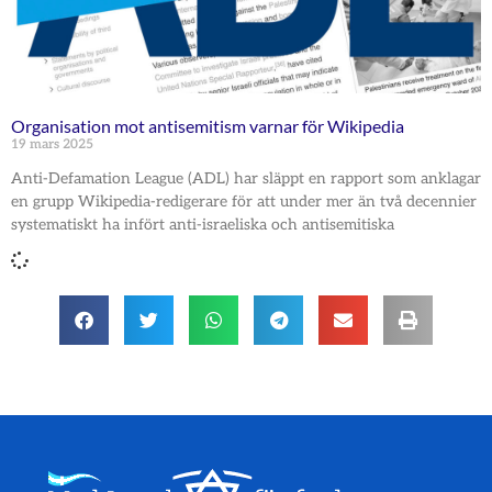
Organisation mot antisemitism varnar för Wikipedia
19 mars 2025
Anti-Defamation League (ADL) har släppt en rapport som anklagar
en grupp Wikipedia-redigerare för att under mer än två decennier
systematiskt ha infört anti-israeliska och antisemitiska