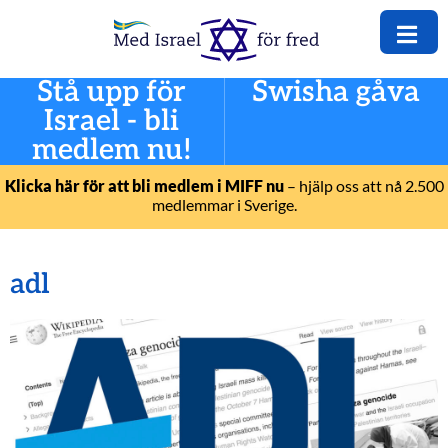
Stå upp för
Swisha gåva
Israel - bli
medlem nu!
Klicka här för att bli medlem i MIFF nu
– hjälp oss att nå 2.500
medlemmar i Sverige.
adl