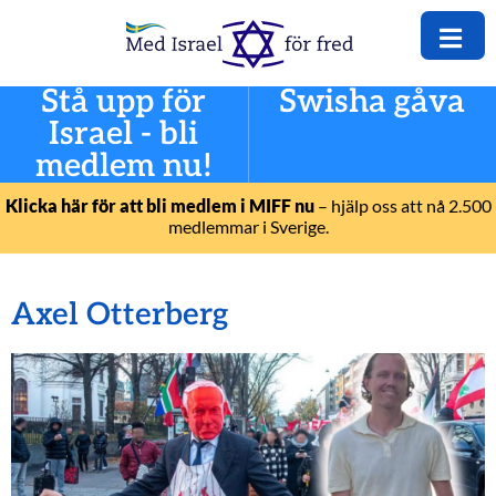
Stå upp för
Swisha gåva
Israel - bli
medlem nu!
Klicka här för att bli medlem i MIFF nu
– hjälp oss att nå 2.500
medlemmar i Sverige.
Axel Otterberg