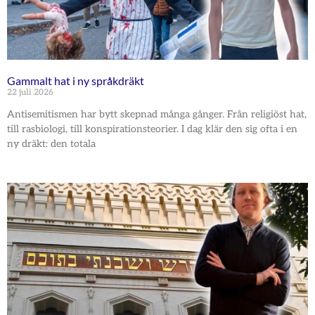
Gammalt hat i ny språkdräkt
22 juli 2026
Antisemitismen har bytt skepnad många gånger. Från religiöst hat,
till rasbiologi, till konspirationsteorier. I dag klär den sig ofta i en
ny dräkt: den totala