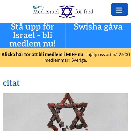
Stå upp för
Swisha gåva
Israel - bli
medlem nu!
Klicka här för att bli medlem i MIFF nu
– hjälp oss att nå 2.500
medlemmar i Sverige.
citat