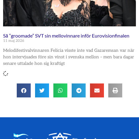
Så ”groomade” SVT sin mellovinnare inför Eurovisionfinalen
11 maj 2026
Melodifestivalvinnaren Felicia visste inte vad Gazaremsan var när
hon intervjuades före sin vinst i svenska mellon – men bara dagar
senare uttalade hon sig kraftigt