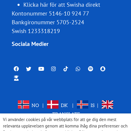
Klicka här för att Swisha direkt
Kontonummer 5146-10 924 77
Bankgironummer 5705-2524
Swish 1233318219
Sociala Medier
NO
|
DK
|
IS
|
TRANSLATE
Vi använder cookies på vår webbplats för att ge dig den mest
relevanta upplevelsen genom att komma ihåg dina preferenser och