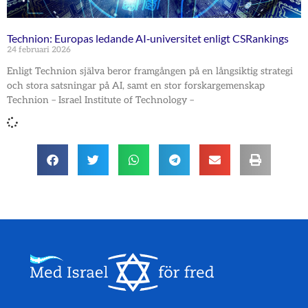
Technion: Europas ledande AI‑universitet enligt CSRankings
24 februari 2026
Enligt Technion själva beror framgången på en långsiktig strategi
och stora satsningar på AI, samt en stor forskargemenskap
Technion – Israel Institute of Technology –