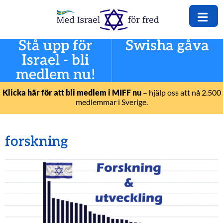
Stå upp för
Swisha gåva
Israel - bli
medlem nu!
Klicka här för att bli medlem i MIFF nu
– hjälp oss att nå 2.500
medlemmar i Sverige.
forskning