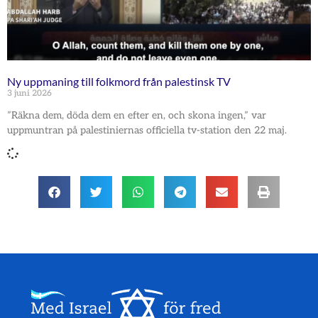
Ny uppmaning till folkmord från palestinsk TV
3 juni 2026
”Räkna dem, döda dem en efter en, och skona ingen,” var
uppmuntran på palestiniernas officiella tv-station den 22 maj.