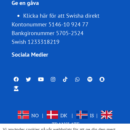
Ge en gåva
Klicka här för att Swisha direkt
Kontonummer 5146-10 924 77
Bankgironummer 5705-2524
Swish 1233318219
Sociala Medier
NO
|
DK
|
IS
|
TRANSLATE
Vi använder cookies på vår webbplats för att ge dig den mest