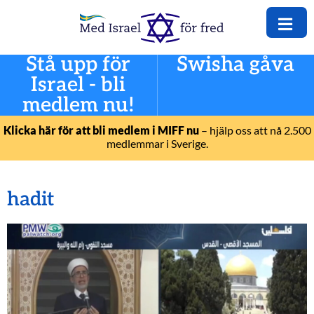
Stå upp för
Swisha gåva
Israel - bli
medlem nu!
Klicka här för att bli medlem i MIFF nu
– hjälp oss att nå 2.500
medlemmar i Sverige.
hadit