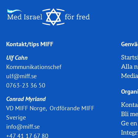
Kontakt/tips MIFF
Genvä
Ulf Cahn
Starts
Kommunikationschef
Alla 
ulf@miff.se
Media
0763-23 36 50
Organi
Conrad Myrland
Konta
VD MIFF Norge, Ordförande MIFF
Bli m
Sverige
Ge en
info@miff.se
Integr
+47 41 17 67 80