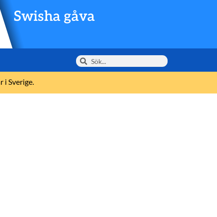
Swisha gåva
 i Sverige.