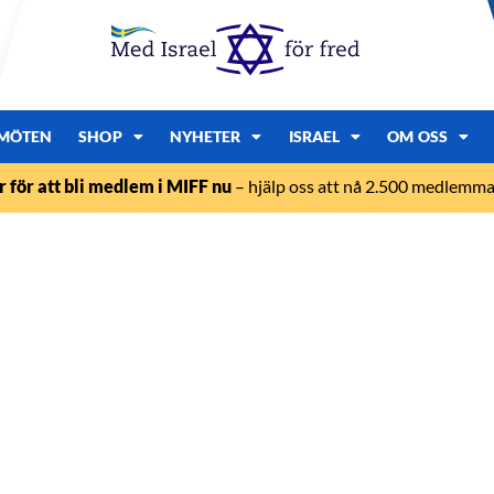
MÖTEN
SHOP
NYHETER
ISRAEL
OM OSS
r för att bli medlem i MIFF nu
– hjälp oss att nå 2.500 medlemmar