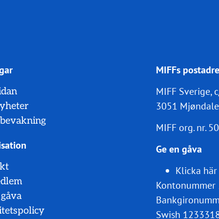
gar
MIFFs postadre
MIFF Sverige, c
idan
3051 Mjøndale
nyheter
bevakning
MIFF org. nr.
50
sation
Ge en gåva
kt
Klicka här
edlem
Kontonummer 
 gåva
Bankgironumm
itetspolicy
Swish 123331