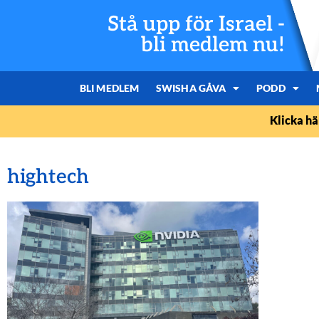
Stå upp för Israel -
bli medlem nu!
BLI MEDLEM
SWISHA GÅVA
PODD
Klicka hä
hightech