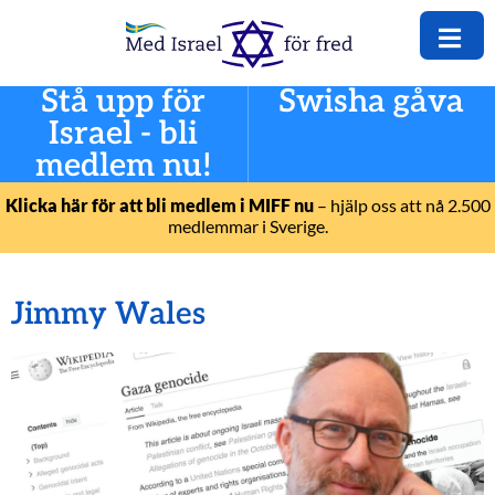
Stå upp för
Swisha gåva
Israel - bli
medlem nu!
Klicka här för att bli medlem i MIFF nu
– hjälp oss att nå 2.500
medlemmar i Sverige.
Jimmy Wales