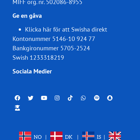
MIFF org. nr.
502086-8955
Ge en gåva
Klicka här för att Swisha direkt
Kontonummer 5146-10 924 77
Bankgironummer 5705-2524
Swish 1233318219
Sociala Medier
NO
|
DK
|
IS
|