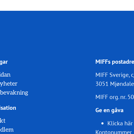
gar
MIFFs postadre
MIFF Sverige, c
idan
3051 Mjøndale
nyheter
bevakning
MIFF org. nr.
50
sation
Ge en gåva
kt
Klicka här
edlem
Kontonummer 