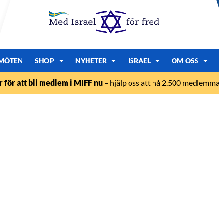
MÖTEN
SHOP
NYHETER
ISRAEL
OM OSS
r för att bli medlem i MIFF nu
– hjälp oss att nå 2.500 medlemmar