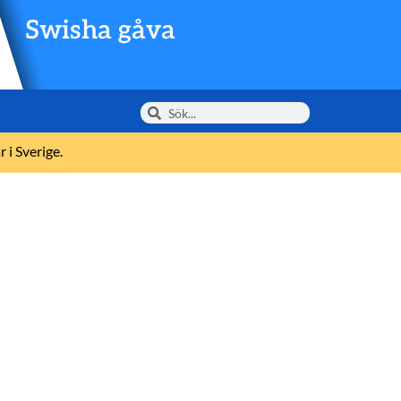
Swisha gåva
 i Sverige.