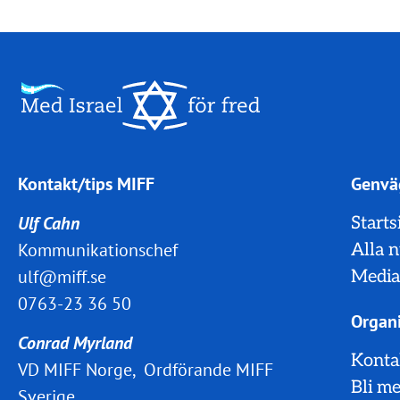
Kontakt/tips MIFF
Genvä
Ulf Cahn
Starts
Kommunikationschef
Alla 
ulf@miff.se
Media
0763-23 36 50
Organi
Conrad Myrland
Konta
VD MIFF Norge, Ordförande MIFF
Bli m
Sverige