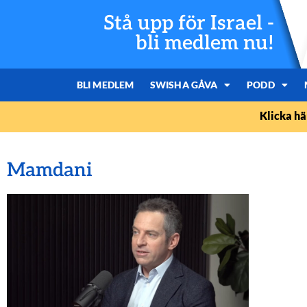
Stå upp för Israel -
bli medlem nu!
BLI MEDLEM
SWISHA GÅVA
PODD
Klicka hä
Mamdani