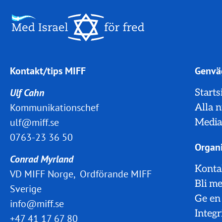
Kontakt/tips MIFF
Genvä
Ulf Cahn
Starts
Kommunikationschef
Alla 
ulf@miff.se
Media
0763-23 36 50
Organi
Conrad Myrland
Konta
VD MIFF Norge, Ordförande MIFF
Bli m
Sverige
Ge en
info@miff.se
Integr
+47 41 17 67 80