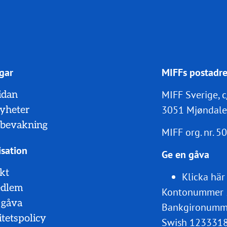
gar
MIFFs postadre
MIFF Sverige, c
idan
3051 Mjøndale
nyheter
bevakning
MIFF org. nr.
50
sation
Ge en gåva
kt
Klicka här
edlem
Kontonummer 
 gåva
Bankgironumm
itetspolicy
Swish 123331