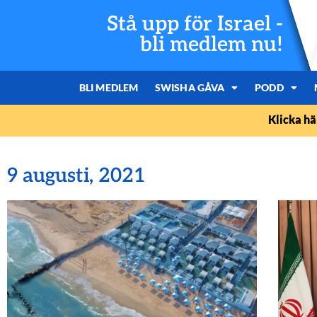
Stå upp för Israel -
bli medlem nu!
BLI MEDLEM
SWISHA GÅVA
PODD
Klicka hä
9 augusti, 2021