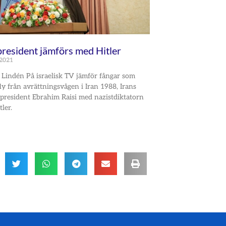
president jämförs med Hitler
 2021
Lindén På israelisk TV jämför fångar som
fly från avrättningsvågen i Iran 1988, Irans
president Ebrahim Raisi med nazistdiktatorn
ler.