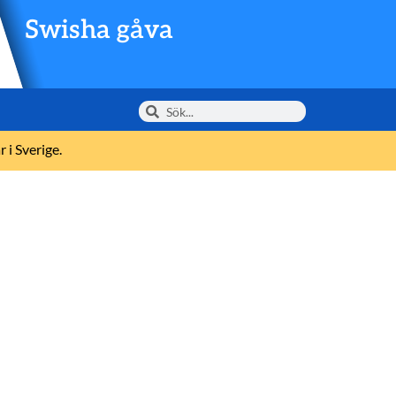
Swisha gåva
 i Sverige.