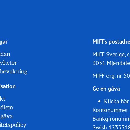
gar
MIFFs postadre
MIFF Sverige, c
idan
3051 Mjøndale
nyheter
bevakning
MIFF org. nr.
50
sation
Ge en gåva
kt
Klicka här
edlem
Kontonummer 
 gåva
Bankgironumm
itetspolicy
Swish 123331