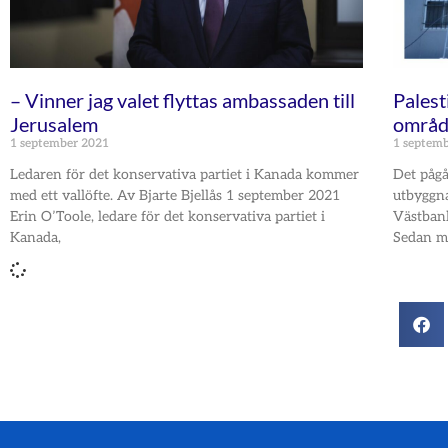
– Vinner jag valet flyttas ambassaden till
Palest
Jerusalem
område
1 september 2021
1 septem
Ledaren för det konservativa partiet i Kanada kommer
Det pågå
med ett vallöfte. Av Bjarte Bjellås 1 september 2021
utbyggna
Erin O’Toole, ledare för det konservativa partiet i
Västban
Kanada,
Sedan mi