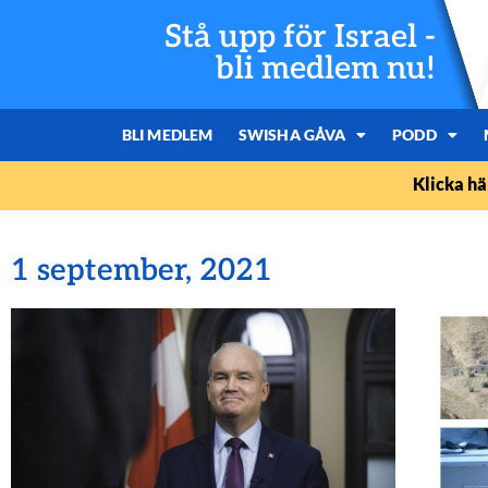
Stå upp för Israel -
bli medlem nu!
BLI MEDLEM
SWISHA GÅVA
PODD
Klicka hä
1 september, 2021