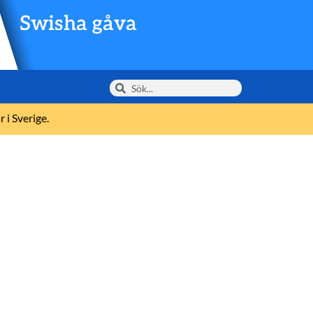
Swisha gåva
 i Sverige.