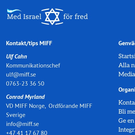
Kontakt/tips MIFF
Genvä
Ulf Cahn
Starts
Kommunikationschef
Alla 
ulf@miff.se
Media
0763-23 36 50
Organi
Conrad Myrland
Konta
VD MIFF Norge, Ordförande MIFF
Bli m
Sverige
Ge en
info@miff.se
Integr
+47 41 17 67 80