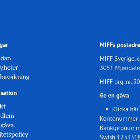
gar
MIFFs postadre
MIFF Sverige, c
idan
3051 Mjøndale
nyheter
bevakning
MIFF org. nr.
50
sation
Ge en gåva
kt
Klicka här
edlem
Kontonummer 
 gåva
Bankgironumm
itetspolicy
Swish 123331