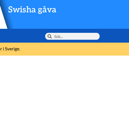
Swisha gåva
 i Sverige.