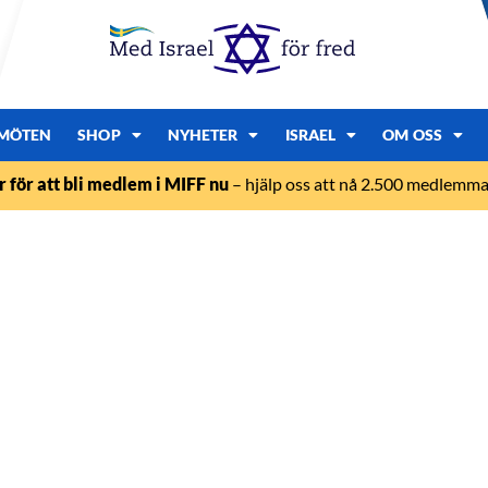
MÖTEN
SHOP
NYHETER
ISRAEL
OM OSS
r för att bli medlem i MIFF nu
– hjälp oss att nå 2.500 medlemmar