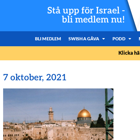
Stå upp för Israel -
bli medlem nu!
BLI MEDLEM
SWISHA GÅVA
PODD
Klicka hä
7 oktober, 2021