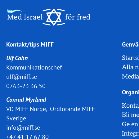
Kontakt/tips MIFF
Genvä
Ulf Cahn
Starts
Kommunikationschef
Alla 
ulf@miff.se
Media
0763-23 36 50
Organi
Conrad Myrland
Konta
VD MIFF Norge, Ordförande MIFF
Bli m
Sverige
Ge en
info@miff.se
Integr
+47 41 17 67 80