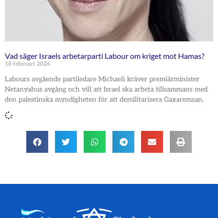
Vad säger Israels arbetarparti Labour om kriget mot Hamas?
18 februari 2024
Labours avgående partiledare Michaeli kräver premiärminister
Netanyahus avgång och vill att Israel ska arbeta tillsammans med
den palestinska myndigheten för att demilitarisera Gaxaremsan.