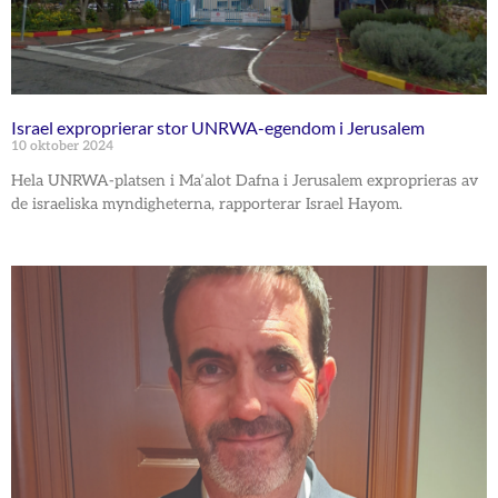
Israel exproprierar stor UNRWA-egendom i Jerusalem
10 oktober 2024
Hela UNRWA-platsen i Ma’alot Dafna i Jerusalem exproprieras av
de israeliska myndigheterna, rapporterar Israel Hayom.