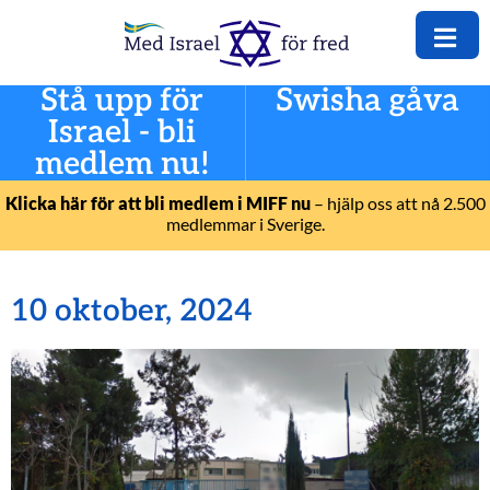
Stå upp för
Swisha gåva
Israel - bli
medlem nu!
Klicka här för att bli medlem i MIFF nu
– hjälp oss att nå 2.500
medlemmar i Sverige.
10 oktober, 2024