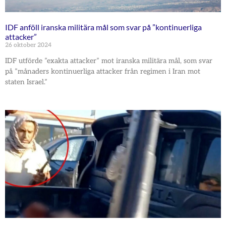
IDF anföll iranska militära mål som svar på ”kontinuerliga
attacker”
26 oktober 2024
IDF utförde ”exakta attacker” mot iranska militära mål, som svar
på ”månaders kontinuerliga attacker från regimen i Iran mot
staten Israel.”