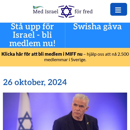
Stå upp för
Swisha gåva
Israel - bli
medlem nu!
Klicka här för att bli medlem i MIFF nu
– hjälp oss att nå 2.500
medlemmar i Sverige.
26 oktober, 2024