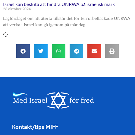
Israel kan besluta att hindra UNRWA på israelisk mark
26 oktober 2024
Lagförslaget om att återta tillståndet för terrorbefläckade UNRWA
att verka i Israel kan gå igenom på måndag.
Kontakt/tips MIFF