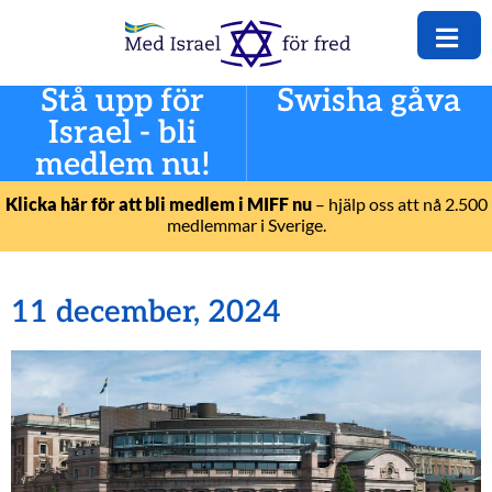
Stå upp för
Swisha gåva
Israel - bli
medlem nu!
Klicka här för att bli medlem i MIFF nu
– hjälp oss att nå 2.500
medlemmar i Sverige.
11 december, 2024