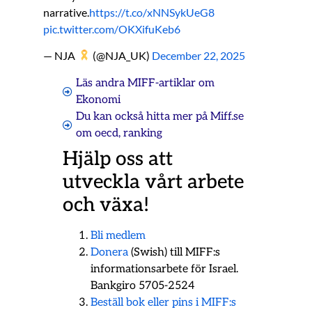
narrative.
https://t.co/xNNSykUeG8
pic.twitter.com/OKXifuKeb6
— NJA
(@NJA_UK)
December 22, 2025
Läs andra MIFF-artiklar om
Ekonomi
Du kan också hitta mer på Miff.se
om
oecd
,
ranking
Hjälp oss att
utveckla vårt arbete
och växa!
Bli medlem
Donera
(Swish) till MIFF:s
informationsarbete för Israel.
Bankgiro 5705-2524
Beställ bok eller pins i MIFF:s