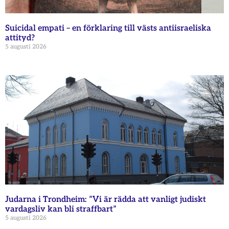
Suicidal empati – en förklaring till västs antiisraeliska
attityd?
5 augusti 2026
Judarna i Trondheim: ”Vi är rädda att vanligt judiskt
vardagsliv kan bli straffbart”
5 augusti 2026