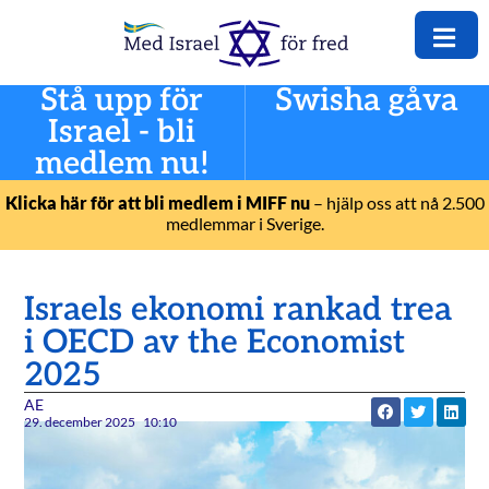
Stå upp för
Swisha gåva
Israel - bli
medlem nu!
Klicka här för att bli medlem i MIFF nu
– hjälp oss att nå 2.500
medlemmar i Sverige.
Israels ekonomi rankad trea
i OECD av the Economist
2025
AE
29. december 2025
10:10