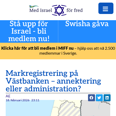
Stå upp för
Swisha gåva
Israel - bli
medlem nu!
Klicka här för att bli medlem i MIFF nu
– hjälp oss att nå 2.500
medlemmar i Sverige.
Markregistrering på
Västbanken – annektering
eller administration?
AE
18. februari 2026
23:11