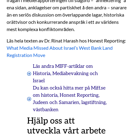
frågan i medierapporteringen till slagord – ”annektering” å
ena sidan, anklagelser om partiskhet å den andra – snarare
än en seriös diskussion om överlappande lagar, historiska
orättvisor och konkurrerande anspråk i ett av världens
mest komplexa konfliktområden.
Läs hela texten av Dr. Rinat Harash hos Honest Reporting:
What Media Missed About Israel’s West Bank Land
Registration Move
Läs andra MIFF-artiklar om
Historia
,
Mediabevakning och
Israel
Du kan också hitta mer på Miff.se
om
historia
,
Honest Reporting
,
Judeen och Samarien
,
lagstiftning
,
västbanken
Hjälp oss att
utveckla vårt arbete