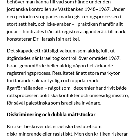
behöver man känna till vad som hände under den
jordanska kontrollen av Västbanken 1948–1967. Under
den perioden stoppades markregistreringsprocessen i
stort sett helt, och icke-araber – i praktiken framför allt
judar – hindrades från att registrera äganderätt till mark,
konstaterar Dr Harash i sin artikel.
Det skapade ett rättsligt vakuum som aldrig fullt ut
åtgärdades när Israel tog kontroll över området 1967.
Israel genomförde heller aldrig någon heltäckande
registreringsprocess. Resultatet är att stora markytor
fortfarande saknar tydliga och uppdaterade
ägarförhållanden – något som i decennier har drivit både
rättsprocesser, politiska konflikter och ömsesidig misstro,
för såväl palestinska som israeliska invånare.
Diskriminering och dubbla måttstockar
Kritiker beskriver det israeliska beslutet som
diskriminerande eller rasistiskt. Men den kritiken riskerar