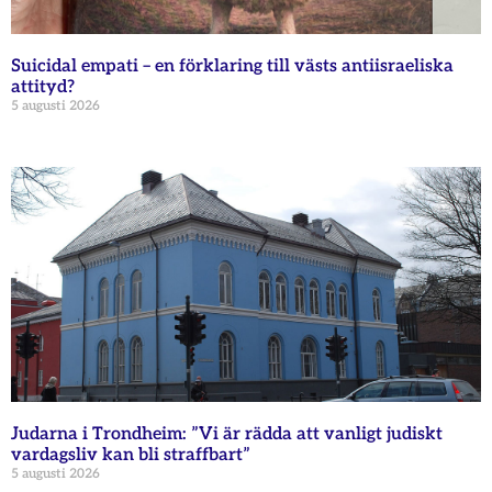
Suicidal empati – en förklaring till västs antiisraeliska
attityd?
5 augusti 2026
Judarna i Trondheim: ”Vi är rädda att vanligt judiskt
vardagsliv kan bli straffbart”
5 augusti 2026