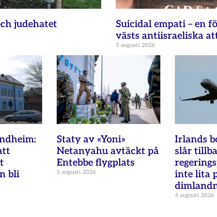
ch judehatet
Suicidal empati – en fö
västs antiisraeliska at
5 augusti 2026
ondheim:
Staty av «Yoni»
Irlands b
att
Netanyahu avtäckt på
slår tillb
t
Entebbe flygplats
regering
n bli
5 augusti 2026
inte lita 
dimland
4 augusti 2026