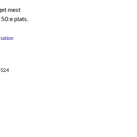
get mest
50:e plats.
nation
-2524