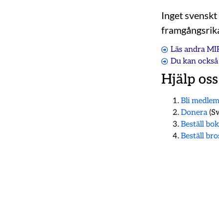
Inget svenskt
framgångsrika
Läs andra MI
Du kan också 
Hjälp oss
Bli medle
Donera
(Sw
Beställ bo
Beställ br