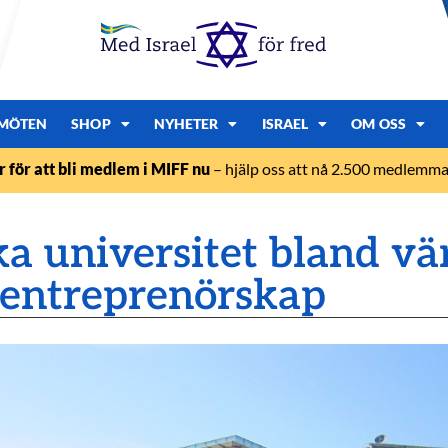
MÖTEN
SHOP
NYHETER
ISRAEL
OM OSS
r för att bli medlem i MIFF nu
– hjälp oss att nå 2.500 medlemmar
ska universitet bland vä
 entreprenörskap