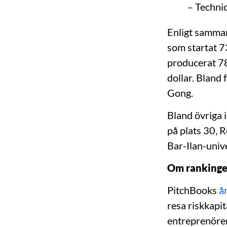
– Technio
Enligt samman
som startat 7
producerat 78
dollar. Bland
Gong.
Bland övriga i
på plats 30, 
Bar-Ilan-unive
Om ranking
PitchBooks
år
resa riskkapi
entreprenörer