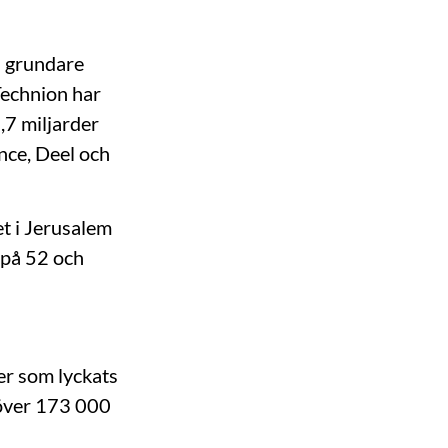
5 grundare
Technion har
,7 miljarder
nce, Deel och
et i Jerusalem
 på 52 och
er som lyckats
 över 173 000