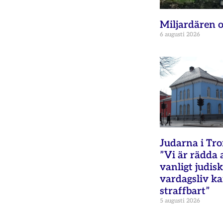
Miljardären o
6 augusti 2026
Judarna i Tr
”Vi är rädda 
vanligt judisk
vardagsliv ka
straffbart”
5 augusti 2026