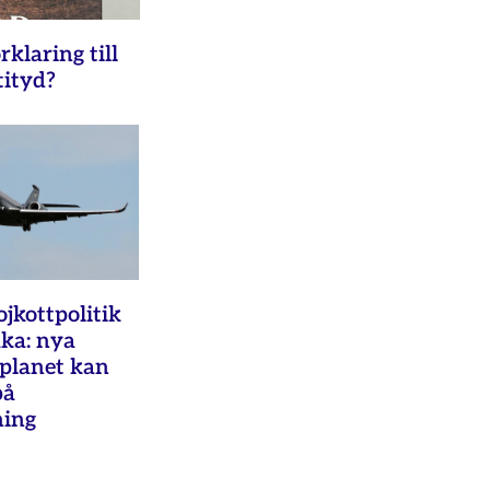
rklaring till
tityd?
ojkottpolitik
aka: nya
splanet kan
på
ning