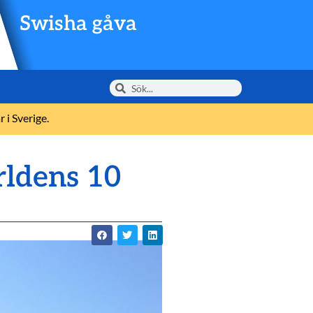
Swisha gåva
 i Sverige.
rldens 10