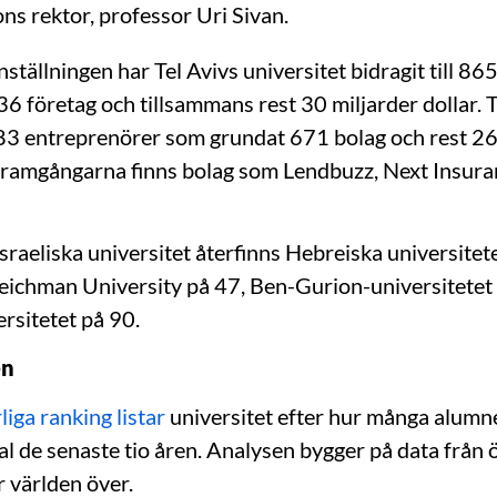
ns rektor, professor Uri Sivan.
ställningen har Tel Avivs universitet bidragit till 86
36 företag och tillsammans rest 30 miljarder dollar. 
3 entreprenörer som grundat 671 bolag och rest 26
 framgångarna finns bolag som Lendbuzz, Next Insura
sraeliska universitet återfinns Hebreiska universitet
Reichman University på 47, Ben-Gurion-universitetet
rsitetet på 90.
en
liga ranking listar
universitet efter hur många alumn
tal de senaste tio åren. Analysen bygger på data från
 världen över.