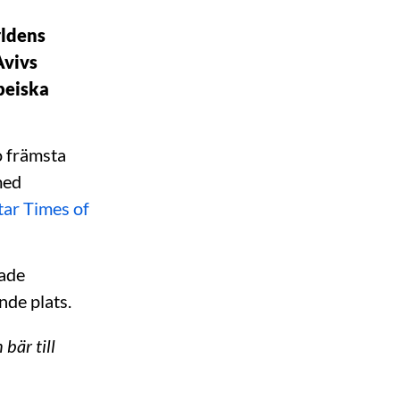
rldens
Avivs
peiska
o främsta
med
tar Times of
kade
nde plats.
bär till