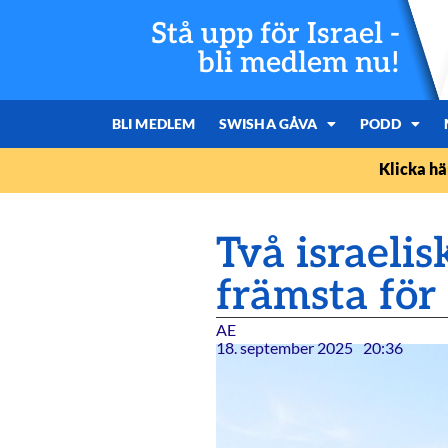
Stå upp för Israel -
bli medlem nu!
BLI MEDLEM
SWISHA GÅVA
PODD
Klicka hä
Två israeli
främsta för
AE
18. september 2025
20:36