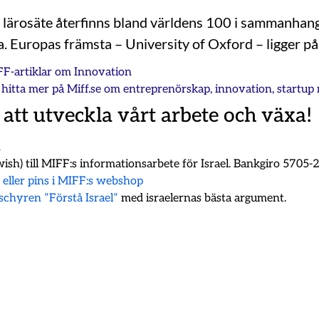
 lärosäte återfinns bland världens 100 i sammanhan
. Europas främsta – University of Oxford – ligger på 
FF-artiklar om
Innovation
hitta mer på Miff.se om
entreprenörskap
,
innovation
,
startup 
 att utveckla vårt arbete och växa!
m
ish) till MIFF:s informationsarbete för Israel. Bankgiro 5705
k eller pins i MIFF:s webshop
oschyren ”Förstå Israel”
med israelernas bästa argument.