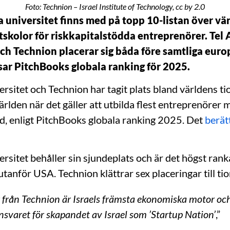
Foto: Technion – Israel Institute of Technology, cc by 2.0
a universitet finns med på topp 10-listan över vä
tskolor för riskkapitalstödda entreprenörer. Tel 
och Technion placerar sig båda före samtliga euro
isar PitchBooks globala ranking för 2025.
ersitet och Technion har tagit plats bland världens ti
världen när det gäller att utbilda flest entreprenörer 
öd, enligt PitchBooks globala ranking 2025. Det
berät
ersitet behåller sin sjundeplats och är det högst ran
utanför USA. Technion klättrar sex placeringar till tio
från Technion är Israels främsta ekonomiska motor och 
ansvaret för skapandet av Israel som ’Startup Nation’
,”