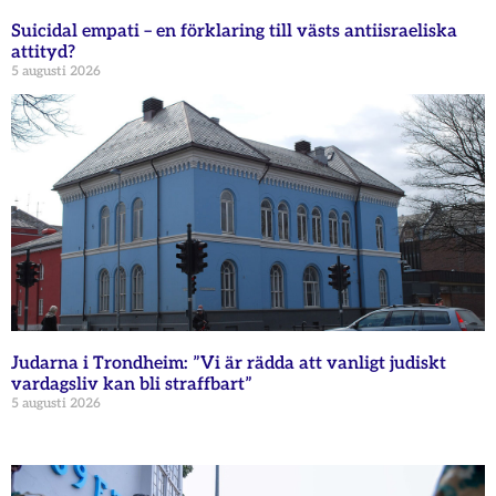
Suicidal empati – en förklaring till västs antiisraeliska
attityd?
5 augusti 2026
Judarna i Trondheim: ”Vi är rädda att vanligt judiskt
vardagsliv kan bli straffbart”
5 augusti 2026