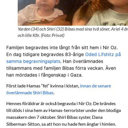
Yarden (34) och Shiri (32) Bibas med sina två söner, Ariel 4 å
och lille Kfir. (Foto: Privat)
Familjen begravdes inte långt från sitt hem i Nir Oz.
En dag tidigare begravdes 83-årige
Oded Lifshitz på
samma begravningsplats
. Han överlämnades
tillsammans med familjen Bibas förra veckan. Även
han mördades i fångenskap i Gaza.
Först lade Hamas ”fel” kvinna i kistan,
innan de senare
överlämnade Shiri Bibas
.
Hennes föräldrar är också begravda i Nir Oz. De brändes
till döds i sina hem av Hamas-terrorister under den blodiga
massakern den 7 oktober. Shiri Bibas syster, Dana
Silberman-Sitton, sa att hon nu hade fem änglar i himlen.