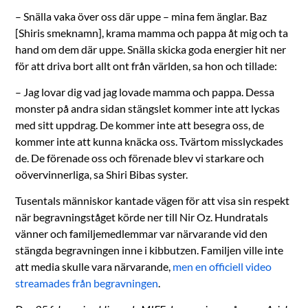
– Snälla vaka över oss där uppe – mina fem änglar. Baz
[Shiris smeknamn], krama mamma och pappa åt mig och ta
hand om dem där uppe. Snälla skicka goda energier hit ner
för att driva bort allt ont från världen, sa hon och tillade:
– Jag lovar dig vad jag lovade mamma och pappa. Dessa
monster på andra sidan stängslet kommer inte att lyckas
med sitt uppdrag. De kommer inte att besegra oss, de
kommer inte att kunna knäcka oss. Tvärtom misslyckades
de. De förenade oss och förenade blev vi starkare och
oövervinnerliga, sa Shiri Bibas syster.
Tusentals människor kantade vägen för att visa sin respekt
när begravningståget körde ner till Nir Oz. Hundratals
vänner och familjemedlemmar var närvarande vid den
stängda begravningen inne i kibbutzen. Familjen ville inte
att media skulle vara närvarande,
men en officiell video
streamades från begravningen
.