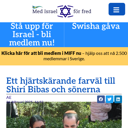
Stå upp för
Swisha gåva
Israel - bli
medlem nu!
Klicka här för att bli medlem i MIFF nu
– hjälp oss att nå 2.500
medlemmar i Sverige.
Ett hjärtskärande farväl till
Shiri Bibas och sönerna
AE
26. februari 2025
16:52