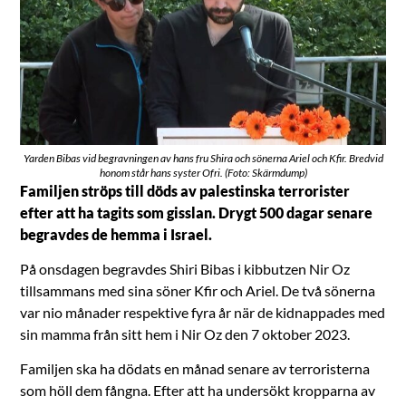
Yarden Bibas vid begravningen av hans fru Shira och sönerna Ariel och Kfir. Bredvid
honom står hans syster Ofri. (Foto: Skärmdump)
Familjen ströps till döds av palestinska terrorister
efter att ha tagits som gisslan. Drygt 500 dagar senare
begravdes de hemma i Israel.
På onsdagen begravdes Shiri Bibas i kibbutzen Nir Oz
tillsammans med sina söner Kfir och Ariel. De två sönerna
var nio månader respektive fyra år när de kidnappades med
sin mamma från sitt hem i Nir Oz den 7 oktober 2023.
Familjen ska ha dödats en månad senare av terroristerna
som höll dem fångna. Efter att ha undersökt kropparna av