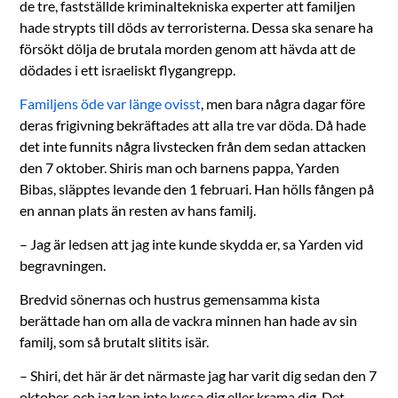
de tre, fastställde kriminaltekniska experter att familjen
hade strypts till döds av terroristerna. Dessa ska senare ha
försökt dölja de brutala morden genom att hävda att de
dödades i ett israeliskt flygangrepp.
Familjens öde var länge ovisst
, men bara några dagar före
deras frigivning bekräftades att alla tre var döda. Då hade
det inte funnits några livstecken från dem sedan attacken
den 7 oktober. Shiris man och barnens pappa, Yarden
Bibas, släpptes levande den 1 februari. Han hölls fången på
en annan plats än resten av hans familj.
– Jag är ledsen att jag inte kunde skydda er, sa Yarden vid
begravningen.
Bredvid sönernas och hustrus gemensamma kista
berättade han om alla de vackra minnen han hade av sin
familj, som så brutalt slitits isär.
– Shiri, det här är det närmaste jag har varit dig sedan den 7
oktober, och jag kan inte kyssa dig eller krama dig. Det