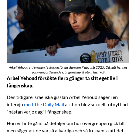
Arbel Yehoud vid en manifestation för gisslan den 7 augusti 2025. Då satt hennes
pojkvän fortfarande i fångenskap. (Foto: Flash90)
Arbel Yehoud försökte flera gånger ta sitt eget liv i
fångenskap.
Den tidigare israeliska gisslan Arbel Yehoud säger i en
intervju
med The Daily Mail
att hon blev sexuellt utnyttjad
”nästan varje dag” i fångenskap.
Hon vill inte gå in på detaljer om hur övergreppen gick till,
men säger att de var så allvarliga och så frekventa att det