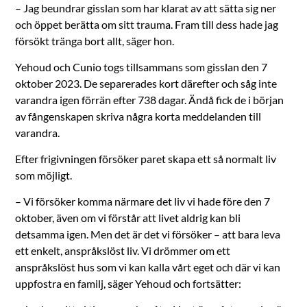
– Jag beundrar gisslan som har klarat av att sätta sig ner
och öppet berätta om sitt trauma. Fram till dess hade jag
försökt tränga bort allt, säger hon.
Yehoud och Cunio togs tillsammans som gisslan den 7
oktober 2023. De separerades kort därefter och såg inte
varandra igen förrän efter 738 dagar. Ändå fick de i början
av fångenskapen skriva några korta meddelanden till
varandra.
Efter frigivningen försöker paret skapa ett så normalt liv
som möjligt.
– Vi försöker komma närmare det liv vi hade före den 7
oktober, även om vi förstår att livet aldrig kan bli
detsamma igen. Men det är det vi försöker – att bara leva
ett enkelt, anspråkslöst liv. Vi drömmer om ett
anspråkslöst hus som vi kan kalla vårt eget och där vi kan
uppfostra en familj, säger Yehoud och fortsätter: