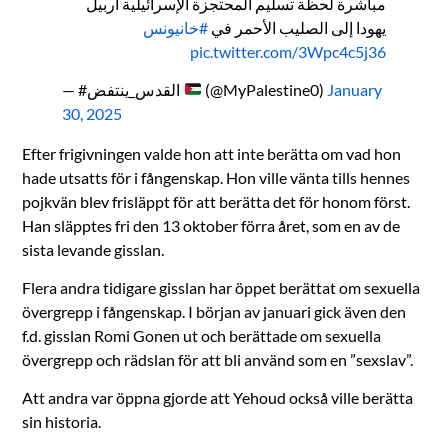
مباشرة لحظة تسليم المحتجزة الإسرائيلية أربيل
يهودا إلى الصليب الأحمر في
#خانيونس
pic.twitter.com/3Wpc4c5j36
— #القدس_ينتفض
(@MyPalestine0)
January
30, 2025
Efter frigivningen valde hon att inte berätta om vad hon
hade utsatts för i fångenskap. Hon ville vänta tills hennes
pojkvän blev frisläppt för att berätta det för honom först.
Han släpptes fri den 13 oktober förra året, som en av de
sista levande gisslan.
Flera andra tidigare gisslan har öppet berättat om sexuella
övergrepp i fångenskap. I början av januari gick även den
f.d. gisslan Romi Gonen ut och berättade om sexuella
övergrepp och rädslan för att bli använd som en ”sexslav”.
Att andra var öppna gjorde att Yehoud också ville berätta
sin historia.