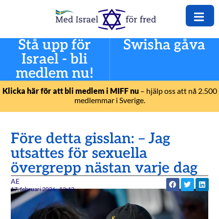
Stå upp för
Swisha gåva
Israel - bli
medlem nu!
Klicka här för att bli medlem i MIFF nu
– hjälp oss att nå 2.500
medlemmar i Sverige.
Före detta gisslan: – Jag
utsattes för sexuella
övergrepp nästan varje dag
AE
17. februari 2026
12:43