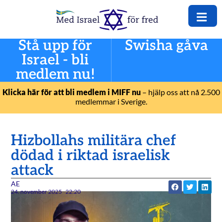
Stå upp för
Swisha gåva
Israel - bli
medlem nu!
Klicka här för att bli medlem i MIFF nu
– hjälp oss att nå 2.500
medlemmar i Sverige.
Hizbollahs militära chef
dödad i riktad israelisk
attack
AE
24. november 2025
22:20