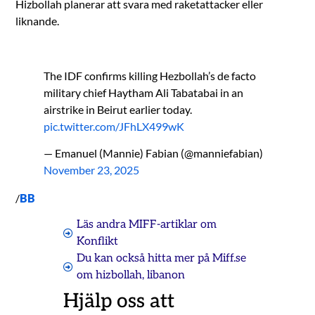
Hizbollah planerar att svara med raketattacker eller
liknande.
The IDF confirms killing Hezbollah’s de facto
military chief Haytham Ali Tabatabai in an
airstrike in Beirut earlier today.
pic.twitter.com/JFhLX499wK
— Emanuel (Mannie) Fabian (@manniefabian)
November 23, 2025
/
BB
Läs andra MIFF-artiklar om
Konflikt
Du kan också hitta mer på Miff.se
om
hizbollah
,
libanon
Hjälp oss att