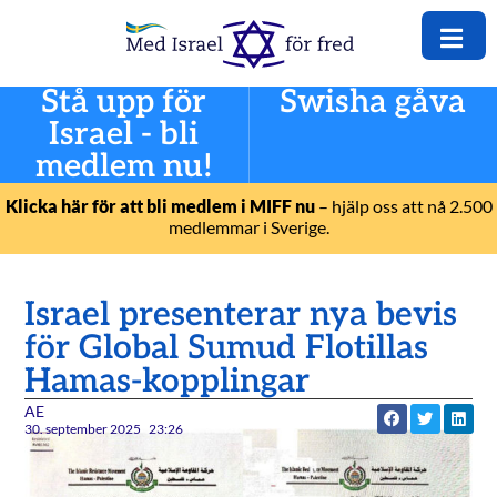
Stå upp för
Swisha gåva
Israel - bli
medlem nu!
Klicka här för att bli medlem i MIFF nu
– hjälp oss att nå 2.500
medlemmar i Sverige.
Israel presenterar nya bevis
för Global Sumud Flotillas
Hamas-kopplingar
AE
30. september 2025
23:26