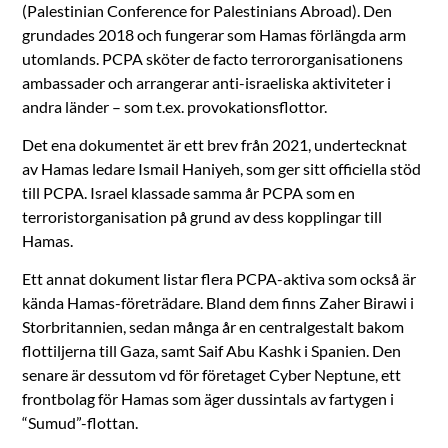
(Palestinian Conference for Palestinians Abroad). Den
grundades 2018 och fungerar som Hamas förlängda arm
utomlands. PCPA sköter de facto terrororganisationens
ambassader och arrangerar anti-israeliska aktiviteter i
andra länder – som t.ex. provokationsflottor.
Det ena dokumentet är ett brev från 2021, undertecknat
av Hamas ledare Ismail Haniyeh, som ger sitt officiella stöd
till PCPA. Israel klassade samma år PCPA som en
terroristorganisation på grund av dess kopplingar till
Hamas.
Ett annat dokument listar flera PCPA-aktiva som också är
kända Hamas-företrädare. Bland dem finns Zaher Birawi i
Storbritannien, sedan många år en centralgestalt bakom
flottiljerna till Gaza, samt Saif Abu Kashk i Spanien. Den
senare är dessutom vd för företaget Cyber Neptune, ett
frontbolag för Hamas som äger dussintals av fartygen i
“Sumud”-flottan.