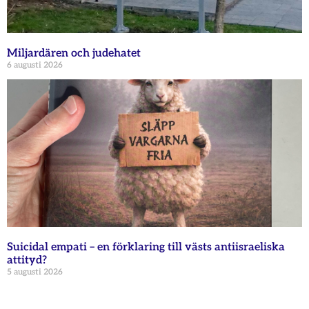
Miljardären och judehatet
6 augusti 2026
Suicidal empati – en förklaring till västs antiisraeliska
attityd?
5 augusti 2026