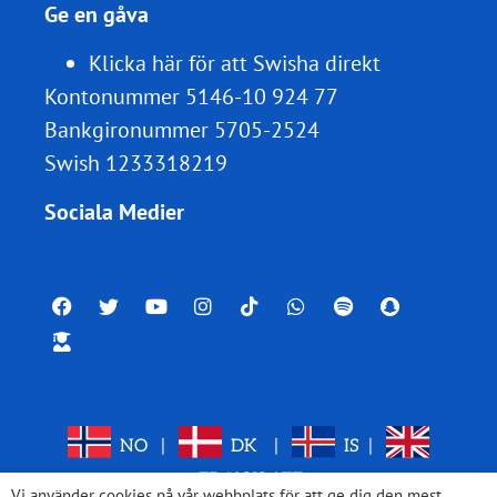
Ge en gåva
Klicka här för att Swisha direkt
Kontonummer 5146-10 924 77
Bankgironummer 5705-2524
Swish 1233318219
Sociala Medier
NO
|
DK
|
IS
|
TRANSLATE
Vi använder cookies på vår webbplats för att ge dig den mest