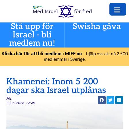
Stå upp för
Swisha gåva
Israel - bli
medlem nu!
Klicka här för att bli medlem i MIFF nu
– hjälp oss att nå 2.500
medlemmar i Sverige.
Khamenei: Inom 5 200
dagar ska Israel utplånas
AE
2. juni 2026
23:39