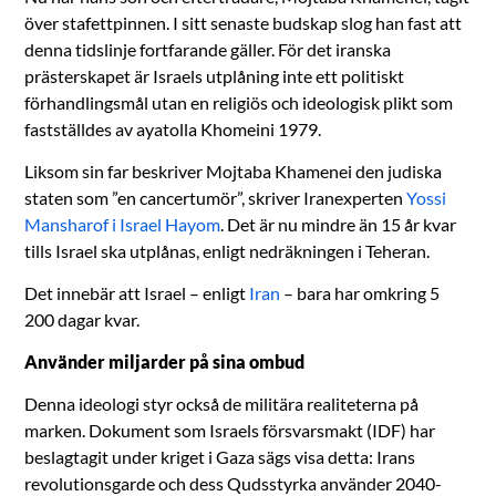
över stafettpinnen. I sitt senaste budskap slog han fast att
denna tidslinje fortfarande gäller. För det iranska
prästerskapet är Israels utplåning inte ett politiskt
förhandlingsmål utan en religiös och ideologisk plikt som
fastställdes av ayatolla Khomeini 1979.
Liksom sin far beskriver Mojtaba Khamenei den judiska
staten som ”en cancertumör”, skriver Iranexperten
Yossi
Mansharof i Israel Hayom
. Det är nu mindre än 15 år kvar
tills Israel ska utplånas, enligt nedräkningen i Teheran.
Det innebär att Israel – enligt
Iran
– bara har omkring 5
200 dagar kvar.
Använder miljarder på sina ombud
Denna ideologi styr också de militära realiteterna på
marken. Dokument som Israels försvarsmakt (IDF) har
beslagtagit under kriget i Gaza sägs visa detta: Irans
revolutionsgarde och dess Qudsstyrka använder 2040-