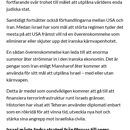
fortfarande svär trohet till målet att utplåna världens enda
judiska stat.
Samtidigt fortsätter också förhandlingarna mellan USA och
Iran. Medan Israel har som mål att störta regimen tyder det
mesta på att USA främst vill nå en överenskommelse som
eliminerar eller skjuter upp det iranska kärnvapenhotet.
En sådan överenskommelse kan leda till att enorma
summor åter strömmar in i den iranska ekonomin. Det är
pengar som Iran enligt Mansharof åter kommer att
använda för sitt mål att utplåna Israel – med eller utan
kärnvapen.
Detta är medel som oundvikligen kommer att gå till att
finansiera terrorinfrastruktur runt Israels gränser.
Historien har visat att Teheran använder diplomati enbart
som en rökridå för att vinna tid, utveckla nya hot och
stärka sina angrepp mot israeliska civila.
Israel måste ändra strategi från försvar till seger