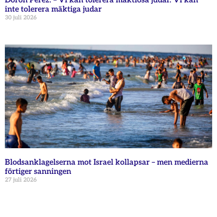
Doron Perez: – Vi kan tolerera maktlösa judar. Vi kan
inte tolerera mäktiga judar
30 juli 2026
Blodsanklagelserna mot Israel kollapsar – men medierna
förtiger sanningen
27 juli 2026