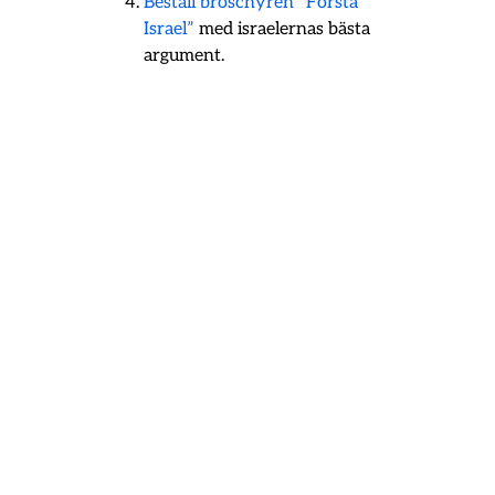
Beställ broschyren ”Förstå
Israel”
med israelernas bästa
argument.