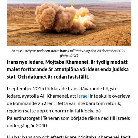
En missil avfyras under en större iransk militärövning den 24 december 2021.
(Foto: IRGC)
Irans nye ledare, Mojtaba Khamenei, är tydlig med att
målet fortfarande är att utplåna världens enda judiska
stat. Och datumet är redan fastställt.
I september 2015 förklarade Irans dåvarande högste
ledare, ayatolla Ali Khamenei, att
Israel
inte skulle överleva
de kommande 25 åren. Detta var inte bara tom retorik;
regimen satte upp en enorm digital klocka på
Palestinatorget i Teheran som började räkna ned till Israels
undergång år 2040.
Nu har hans son och efterträdare, Mojtaba Khamenei, tagit