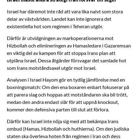
Israel har däremot inte råd att vara lika naivt som stora
delar av västvärlden. Landet kan inte ignorera det
existentiella hot som regimen i Teheran utgör.
Därför är utvidgningen av markoperationerna mot
Hizbollah och elimineringen av Hamasledare i Gazaremsan
en viktig del av kampen för att stoppa Irans plan att
utplåna Israel. Dessa åtgärder försvagar det samlade hot
som Irans motståndsaxel utgör mot Israel.
Analysen i Israel Hayom gör en tydlig jämförelse med en
boxningsmatch: Om den ena boxaren enbart fokuserar på
att parera slag och hoppas att motståndaren ska bli trött,
medan den andra endast slår för att uppnå knockout,
kommer den defensiva parten till slut att förlora.
Därför kan Israel inte nöja sig med att bekämpa Irans
ombud (Hamas, Hizbollah och huthierna). Om den judiska
staten ska överleva hoten från regimen i Iran och dess