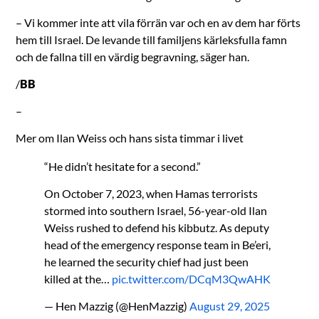
– Vi kommer inte att vila förrän var och en av dem har förts
hem till Israel. De levande till familjens kärleksfulla famn
och de fallna till en värdig begravning, säger han.
/
BB
–
Mer om Ilan Weiss och hans sista timmar i livet
“He didn’t hesitate for a second.”
On October 7, 2023, when Hamas terrorists
stormed into southern Israel, 56-year-old Ilan
Weiss rushed to defend his kibbutz. As deputy
head of the emergency response team in Be’eri,
he learned the security chief had just been
killed at the…
pic.twitter.com/DCqM3QwAHK
— Hen Mazzig (@HenMazzig)
August 29, 2025