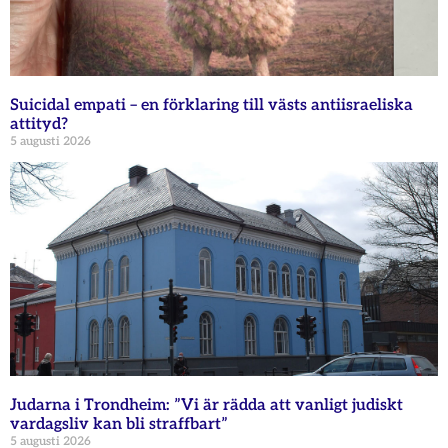
Suicidal empati – en förklaring till västs antiisraeliska
attityd?
5 augusti 2026
Judarna i Trondheim: ”Vi är rädda att vanligt judiskt
vardagsliv kan bli straffbart”
5 augusti 2026