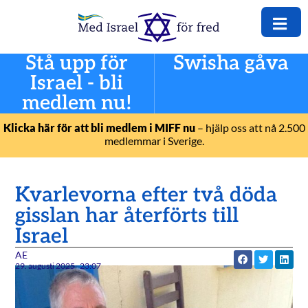
Stå upp för
Swisha gåva
Israel - bli
medlem nu!
Klicka här för att bli medlem i MIFF nu
– hjälp oss att nå 2.500
medlemmar i Sverige.
Kvarlevorna efter två döda
gisslan har återförts till
Israel
AE
29. augusti 2025
23:07