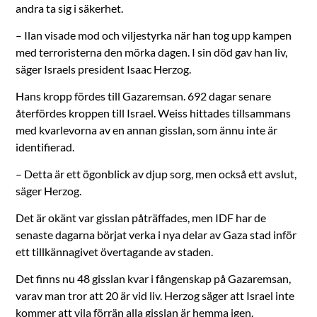
andra ta sig i säkerhet.
– Ilan visade mod och viljestyrka när han tog upp kampen
med terroristerna den mörka dagen. I sin död gav han liv,
säger Israels president Isaac Herzog.
Hans kropp fördes till Gazaremsan. 692 dagar senare
återfördes kroppen till Israel. Weiss hittades tillsammans
med kvarlevorna av en annan gisslan, som ännu inte är
identifierad.
– Detta är ett ögonblick av djup sorg, men också ett avslut,
säger Herzog.
Det är okänt var gisslan påträffades, men IDF har de
senaste dagarna börjat verka i nya delar av Gaza stad inför
ett tillkännagivet övertagande av staden.
Det finns nu 48 gisslan kvar i fångenskap på Gazaremsan,
varav man tror att 20 är vid liv. Herzog säger att Israel inte
kommer att vila förrän alla gisslan är hemma igen.