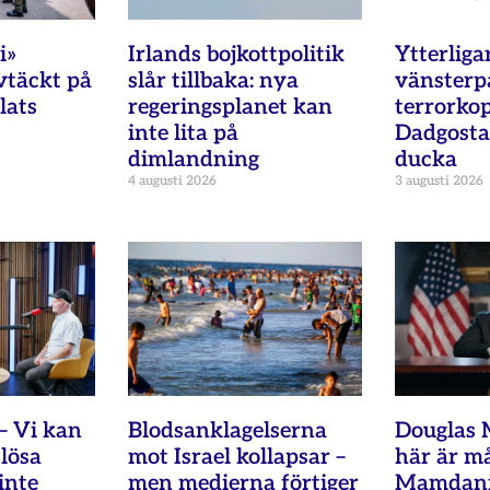
i»
Irlands bojkottpolitik
Ytterliga
täckt på
slår tillbaka: nya
vänsterpa
lats
regeringsplanet kan
terrorkop
inte lita på
Dadgostar
dimlandning
ducka
4 augusti 2026
3 augusti 2026
– Vi kan
Blodsanklagelserna
Douglas 
lösa
mot Israel kollapsar –
här är m
inte
men medierna förtiger
Mamdani