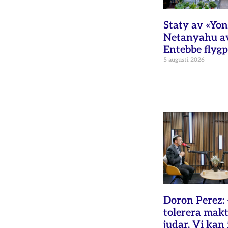
Staty av «Yon
Netanyahu av
Entebbe flygp
5 augusti 2026
Doron Perez: 
tolerera makt
judar. Vi kan 