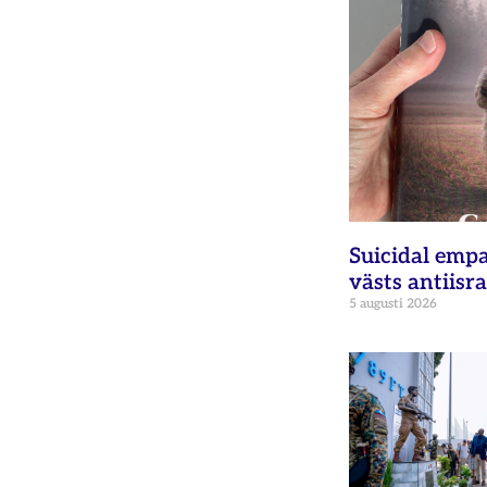
Suicidal empat
västs antiisra
5 augusti 2026