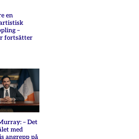
re en
rtistisk
pling –
 fortsätter
Murray: – Det
ålet med
s angrepp på