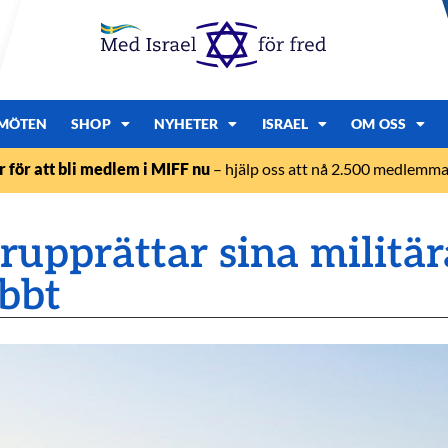
MÖTEN
SHOP
NYHETER
ISRAEL
OM OSS
r för att bli medlem i MIFF nu
– hjälp oss att nå 2.500 medlemmar
rupprättar sina militä
bbt