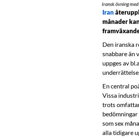
Iransk övning med
Iran
återuppb
månader kan 
framväxande
Den iranska r
snabbare än v
uppges av bl.
underrättelse
En central po
Vissa industr
trots omfatta
bedömningar tr
som sex månad
alla tidigare