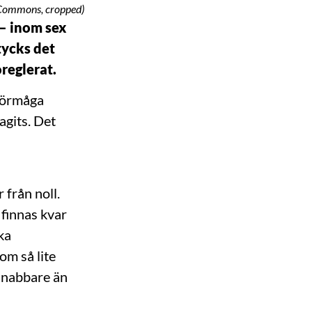
 Commons, cropped)
 – inom sex
tycks det
reglerat.
sförmåga
agits. Det
 från noll.
 finnas kvar
ka
om så lite
snabbare än