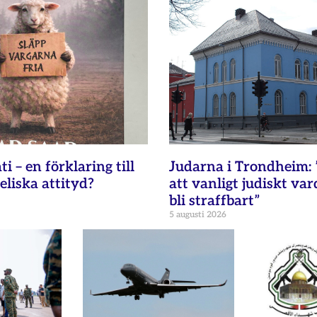
i – en förklaring till
Judarna i Trondheim: 
eliska attityd?
att vanligt judiskt va
bli straffbart”
5 augusti 2026