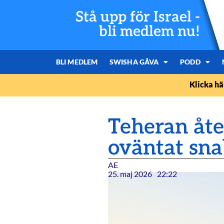
Stå upp för Israel -
bli medlem nu!
BLI MEDLEM
SWISHA GÅVA
PODD
Klicka hä
Teheran åte
oväntat sna
AE
25. maj 2026
22:22