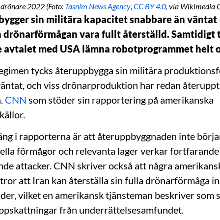
 drönare 2022 (Foto:
Tasnim News Agency
,
CC BY 4.0
, via Wikimedia
ygger sin militära kapacitet snabbare än väntat
drönarförmågan vara fullt återställd. Samtidigt 
 avtalet med USA lämna robotprogrammet helt o
egimen tycks återuppbygga sin militära produktion
äntat, och viss drönarproduktion har redan återuppt
a.
CNN
som stöder sin rapportering på amerikanska
källor.
äng i rapporterna är att återuppbyggnaden inte börjar
iella förmågor och relevanta lager verkar fortfarande
nde attacker. CNN skriver också att några amerikans
or att Iran kan återställa sin fulla drönarförmåga in
er, vilket en amerikansk tjänsteman beskriver som 
 uppskattningar från underrättelsesamfundet.