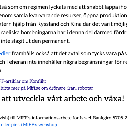
ltså som om regimen lyckats med att snabbt lappa iho
enom samla kvarvarande resurser, öppna produktions
tern hjälp från Ryssland och Kina där det varit möjli
raeliska bombningarna har i denna del därmed fördrö
inte slagit ut den permanent.
edier
framhålls också att det avtal som tycks vara på v
h Teheran inte innehåller några begränsningar för 
.
FF-artiklar om
Konflikt
hitta mer på Miff.se om
drönare
,
iran
,
robotar
 att utveckla vårt arbete och växa!
m
ish) till MIFF:s informationsarbete för Israel. Bankgiro 5705
k eller pins i MIFF:s webshop