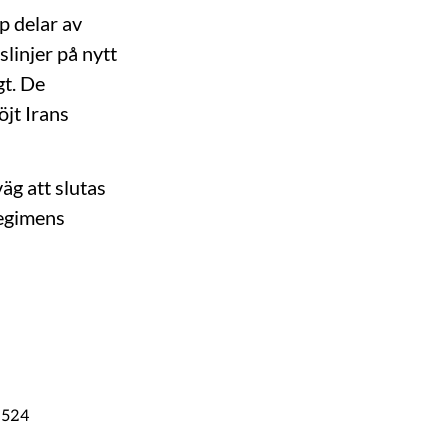
p delar av
linjer på nytt
gt. De
jt Irans
äg att slutas
regimens
-2524