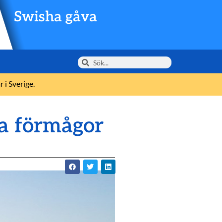
Swisha gåva
 i Sverige.
ra förmågor