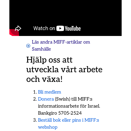
Läs andra MIFF-artiklar om
Samhälle
Hjälp oss att
utveckla vårt arbete
och växa!
Bli medlem
Donera
(Swish) till MIFF:s
informationsarbete för Israel.
Bankgiro 5705-2524
Beställ bok eller pins i MIFF:s
webshop