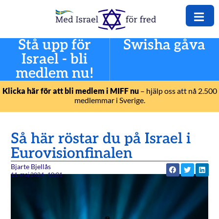
Stå upp för
Swisha gåva
Israel - bli
medlem nu!
Klicka här för att bli medlem i MIFF nu
– hjälp oss att nå 2.500
medlemmar i Sverige.
Så här röstar du på Israel i
Eurovisionfinalen
Bjarte Bjellås
11. maj 2024
10:01