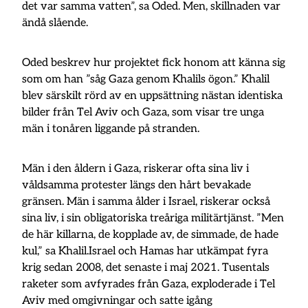
det var samma vatten”, sa Oded. Men, skillnaden var
ändå slående.
Oded beskrev hur projektet fick honom att känna sig
som om han ”såg Gaza genom Khalils ögon.” Khalil
blev särskilt rörd av en uppsättning nästan identiska
bilder från Tel Aviv och Gaza, som visar tre unga
män i tonåren liggande på stranden.
Män i den åldern i Gaza, riskerar ofta sina liv i
våldsamma protester längs den hårt bevakade
gränsen. Män i samma ålder i Israel, riskerar också
sina liv, i sin obligatoriska treåriga militärtjänst. ”Men
de här killarna, de kopplade av, de simmade, de hade
kul,” sa Khalil.Israel och Hamas har utkämpat fyra
krig sedan 2008, det senaste i maj 2021. Tusentals
raketer som avfyrades från Gaza, exploderade i Tel
Aviv med omgivningar och satte igång