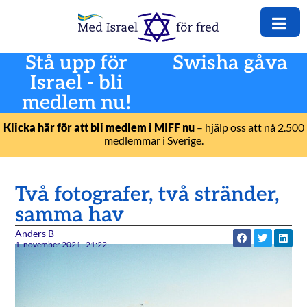
Stå upp för
Swisha gåva
Israel - bli
medlem nu!
Klicka här för att bli medlem i MIFF nu
– hjälp oss att nå 2.500
medlemmar i Sverige.
Två fotografer, två stränder,
samma hav
Anders B
1. november 2021
21:22