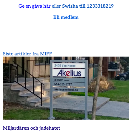
Ge en gåva här
eller
Swisha till 1233318219
Bli medlem
Siste artikler fra MIFF
Miljardären och judehatet