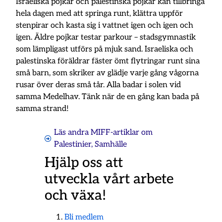
Israeliska pojkar och palestinska pojkar kan tillbringa
hela dagen med att springa runt, klättra uppför
stenpirar och kasta sig i vattnet igen och igen och
igen. Äldre pojkar testar parkour – stadsgymnastik
som lämpligast utförs på mjuk sand. Israeliska och
palestinska föräldrar fäster ömt flytringar runt sina
små barn, som skriker av glädje varje gång vågorna
rusar över deras små tår. Alla badar i solen vid
samma Medelhav. Tänk när de en gång kan bada på
samma strand!
Läs andra MIFF-artiklar om
Palestinier
,
Samhälle
Hjälp oss att
utveckla vårt arbete
och växa!
Bli medlem