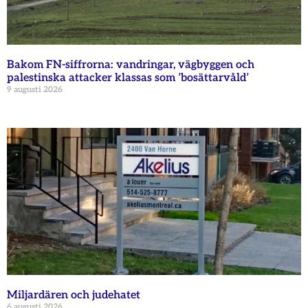
Bakom FN-siffrorna: vandringar, vägbyggen och
palestinska attacker klassas som ’bosättarvåld’
9 augusti 2026
Miljardären och judehatet
6 augusti 2026