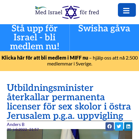
Stå upp för
Swisha gåva
Israel - bli
medlem nu!
Klicka här för att bli medlem i MIFF nu
– hjälp oss att nå 2.500
medlemmar i Sverige.
Utbildningsminister
återkallar permanenta
licenser för sex skolor i östra
Jerusalem p.g.a. uppvigling
Anders B
30. juli 2022
21:57