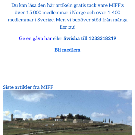
Du kan läsa den här artikeln gratis tack vare MIFF:s
över 15 000 medlemmar i Norge och över 1 400
medlemmar i Sverige. Men vi behöver stöd från många
fler nu!
Ge en gåva här
eller
Swisha till 1233318219
Bli medlem
Siste artikler fra MIFF