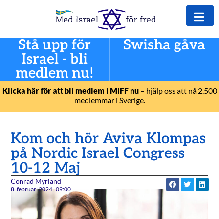
Stå upp för
Swisha gåva
Israel - bli
medlem nu!
Klicka här för att bli medlem i MIFF nu
– hjälp oss att nå 2.500
medlemmar i Sverige.
Kom och hör Aviva Klompas
på Nordic Israel Congress
10-12 Maj
Conrad Myrland
8. februari 2024
09:00