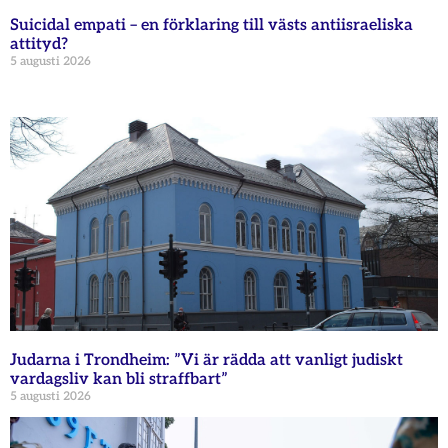
Suicidal empati – en förklaring till västs antiisraeliska
attityd?
5 augusti 2026
Judarna i Trondheim: ”Vi är rädda att vanligt judiskt
vardagsliv kan bli straffbart”
5 augusti 2026