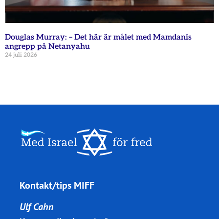
Douglas Murray: – Det här är målet med Mamdanis
angrepp på Netanyahu
24 juli 2026
Kontakt/tips MIFF
Ulf Cahn