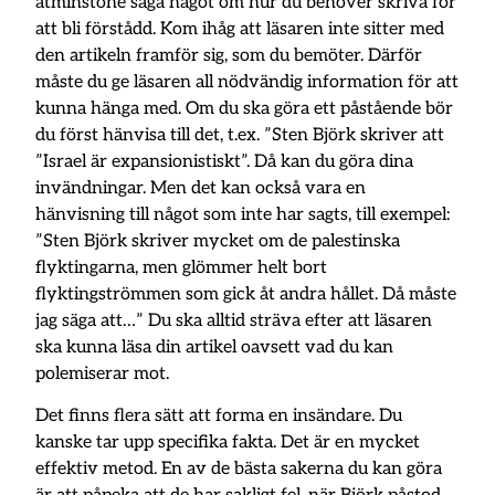
åtminstone säga något om hur du behöver skriva för
att bli förstådd. Kom ihåg att läsaren inte sitter med
den artikeln framför sig, som du bemöter. Därför
måste du ge läsaren all nödvändig information för att
kunna hänga med. Om du ska göra ett påstående bör
du först hänvisa till det, t.ex. ”Sten Björk skriver att
”Israel är expansionistiskt”. Då kan du göra dina
invändningar. Men det kan också vara en
hänvisning till något som inte har sagts, till exempel:
”Sten Björk skriver mycket om de palestinska
flyktingarna, men glömmer helt bort
flyktingströmmen som gick åt andra hållet. Då måste
jag säga att…” Du ska alltid sträva efter att läsaren
ska kunna läsa din artikel oavsett vad du kan
polemiserar mot.
Det finns flera sätt att forma en insändare. Du
kanske tar upp specifika fakta. Det är en mycket
effektiv metod. En av de bästa sakerna du kan göra