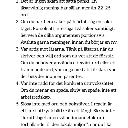
Det är ingen skam att sätta punkt. En
läsarvänlig mening har sällan mer än 22–25
ord.
Om du har flera saker på hjärtat, säg en sak i
taget. Försök att inte säga två saker samtidigt.
Servera de olika argumenten portionsvis.
Avsluta gärna meningen innan du börjar en ny.
Var artig mot läsarna. Tänk på läsarna när du
skriver och välj ord som du vet att de förstår.
Om du behöver använda ett svårt ord eller ett
främmande ord, var noga med att förklara vad
det betyder inom en parentes.
Var inte rädd för det konkreta uttryckssättet.
Om du menar en spade, skriv en spade, inte ett
arbetsredskap.
Slösa inte med ord och bokstäver. I regeln är
ett kort uttryck bättre än ett långt. Skriv inte:
”Idrottslaget är en välbefinnandefaktor i
förhållande till den lokala miljön”, när du lika