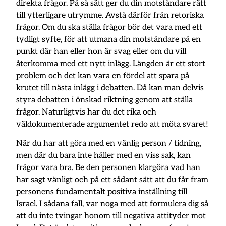
direkta frågor. På så sätt ger du din motståndare rätt
till ytterligare utrymme. Avstå därför från retoriska
frågor. Om du ska ställa frågor bör det vara med ett
tydligt syfte, för att utmana din motståndare på en
punkt där han eller hon är svag eller om du vill
återkomma med ett nytt inlägg. Längden är ett stort
problem och det kan vara en fördel att spara på
krutet till nästa inlägg i debatten. Då kan man delvis
styra debatten i önskad riktning genom att ställa
frågor. Naturligtvis har du det rika och
väldokumenterade argumentet redo att möta svaret!
När du har att göra med en vänlig person / tidning,
men där du bara inte håller med en viss sak, kan
frågor vara bra. Be den personen klargöra vad han
har sagt vänligt och på ett sådant sätt att du får fram
personens fundamentalt positiva inställning till
Israel. I sådana fall, var noga med att formulera dig så
att du inte tvingar honom till negativa attityder mot