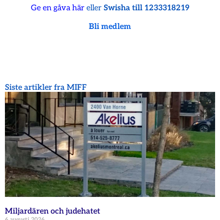
Ge en gåva här
eller
Swisha till 1233318219
Bli medlem
Siste artikler fra MIFF
Miljardären och judehatet
6 augusti 2026