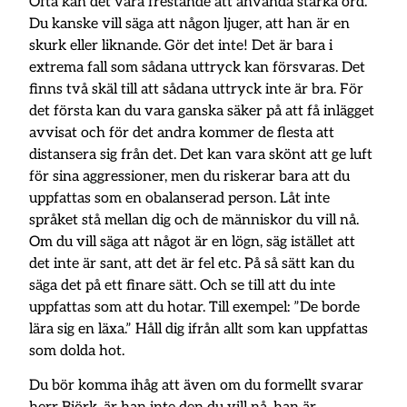
Ofta kan det vara frestande att använda starka ord.
Du kanske vill säga att någon ljuger, att han är en
skurk eller liknande. Gör det inte! Det är bara i
extrema fall som sådana uttryck kan försvaras. Det
finns två skäl till att sådana uttryck inte är bra. För
det första kan du vara ganska säker på att få inlägget
avvisat och för det andra kommer de flesta att
distansera sig från det. Det kan vara skönt att ge luft
för sina aggressioner, men du riskerar bara att du
uppfattas som en obalanserad person. Låt inte
språket stå mellan dig och de människor du vill nå.
Om du vill säga att något är en lögn, säg istället att
det inte är sant, att det är fel etc. På så sätt kan du
säga det på ett finare sätt. Och se till att du inte
uppfattas som att du hotar. Till exempel: ”De borde
lära sig en läxa.” Håll dig ifrån allt som kan uppfattas
som dolda hot.
Du bör komma ihåg att även om du formellt svarar