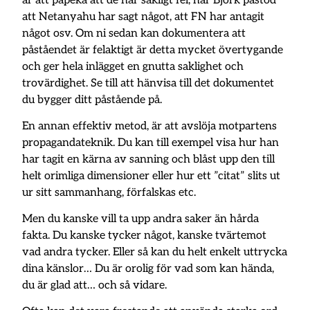
är att påpeka att de har sakligt fel, när Björk påstod
att Netanyahu har sagt något, att FN har antagit
något osv. Om ni sedan kan dokumentera att
påståendet är felaktigt är detta mycket övertygande
och ger hela inlägget en gnutta saklighet och
trovärdighet. Se till att hänvisa till det dokumentet
du bygger ditt påstående på.
En annan effektiv metod, är att avslöja motpartens
propagandateknik. Du kan till exempel visa hur han
har tagit en kärna av sanning och blåst upp den till
helt orimliga dimensioner eller hur ett ”citat” slits ut
ur sitt sammanhang, förfalskas etc.
Men du kanske vill ta upp andra saker än hårda
fakta. Du kanske tycker något, kanske tvärtemot
vad andra tycker. Eller så kan du helt enkelt uttrycka
dina känslor… Du är orolig för vad som kan hända,
du är glad att… och så vidare.