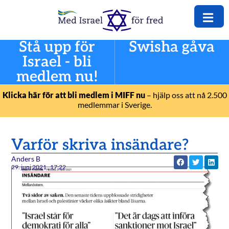
Stå upp för
Swisha gåva
Israel - bli
medlem nu!
Klicka här för att bli medlem i MIFF nu
– hjälp oss att nå 2.500
medlemmar i Sverige.
Varför skriva insändare?
Anders B
29. juni 2021
17:22