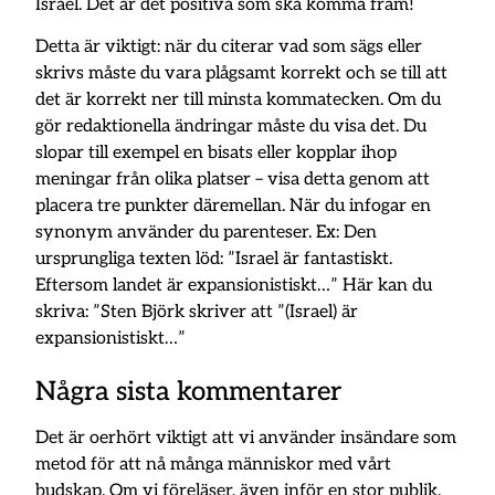
Israel. Det är det positiva som ska komma fram!
Detta är viktigt: när du citerar vad som sägs eller
skrivs måste du vara plågsamt korrekt och se till att
det är korrekt ner till minsta kommatecken. Om du
gör redaktionella ändringar måste du visa det. Du
slopar till exempel en bisats eller kopplar ihop
meningar från olika platser – visa detta genom att
placera tre punkter däremellan. När du infogar en
synonym använder du parenteser. Ex: Den
ursprungliga texten löd: ”Israel är fantastiskt.
Eftersom landet är expansionistiskt…” Här kan du
skriva: ”Sten Björk skriver att ”(Israel) är
expansionistiskt…”
Några sista kommentarer
Det är oerhört viktigt att vi använder insändare som
metod för att nå många människor med vårt
budskap. Om vi föreläser, även inför en stor publik,