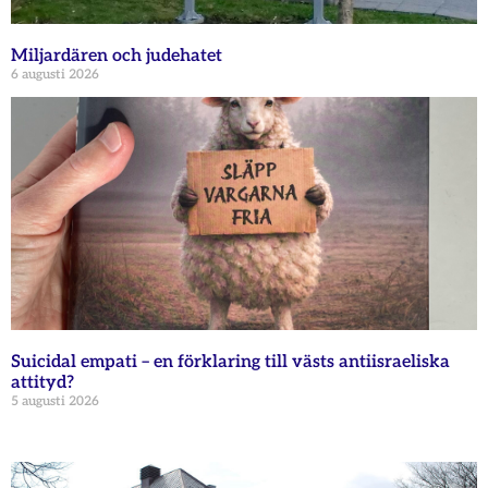
Miljardären och judehatet
6 augusti 2026
Suicidal empati – en förklaring till västs antiisraeliska
attityd?
5 augusti 2026