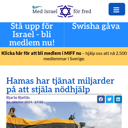
Stå upp för
Swisha gåva
Israel - bli
medlem nu!
Klicka här för att bli medlem i MIFF nu
– hjälp oss att nå 2.500
medlemmar i Sverige.
Hamas har tjänat miljarder
på att stjäla nödhjälp
Bjarte Bjellås
16. oktober 2024
17:55