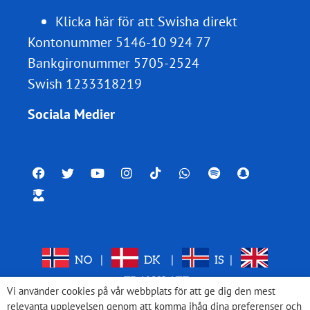
Klicka här för att Swisha direkt
Kontonummer 5146-10 924 77
Bankgironummer 5705-2524
Swish 1233318219
Sociala Medier
NO
|
DK
|
IS
|
TRANSLATE
Vi använder cookies på vår webbplats för att ge dig den mest
relevanta upplevelsen genom att komma ihåg dina preferenser och